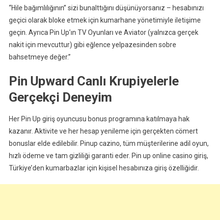
“Hile bağımlılığının” sizi bunalttığını düşünüyorsanız – hesabınızı
geçici olarak bloke etmek için kumarhane yönetimiyle iletişime
geçin. Ayrıca Pin Up’ın TV Oyunları ve Aviator (yalnızca gerçek
nakit için mevcuttur) gibi eğlence yelpazesinden sobre
bahsetmeye değer.”
Pin Upward Canlı Krupiyelerle
Gerçekçi Deneyim
Her Pin Up giriş oyuncusu bonus programına katılmaya hak
kazanır. Aktivite ve her hesap yenileme için gerçekten cömert
bonuslar elde edilebilir. Pinup cazino, tüm müşterilerine adil oyun,
hızlı ödeme ve tam gizliliği garanti eder. Pin up online casino giriş,
Türkiye’den kumarbazlar için kişisel hesabınıza giriş özelliğidir.