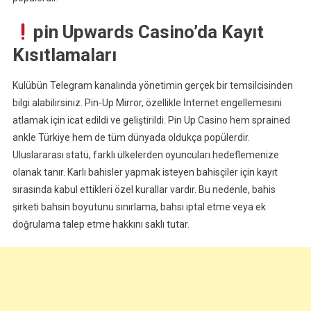
pin Upwards Casino’da Kayıt
Kısıtlamaları
Kulübün Telegram kanalında yönetimin gerçek bir temsilcisinden
bilgi alabilirsiniz. Pin-Up Mirror, özellikle İnternet engellemesini
atlamak için icat edildi ve geliştirildi. Pin Up Casino hem sprained
ankle Türkiye hem de tüm dünyada oldukça popülerdir.
Uluslararası statü, farklı ülkelerden oyuncuları hedeflemenize
olanak tanır. Karlı bahisler yapmak isteyen bahisçiler için kayıt
sırasında kabul ettikleri özel kurallar vardır. Bu nedenle, bahis
şirketi bahsin boyutunu sınırlama, bahsi iptal etme veya ek
doğrulama talep etme hakkını saklı tutar.