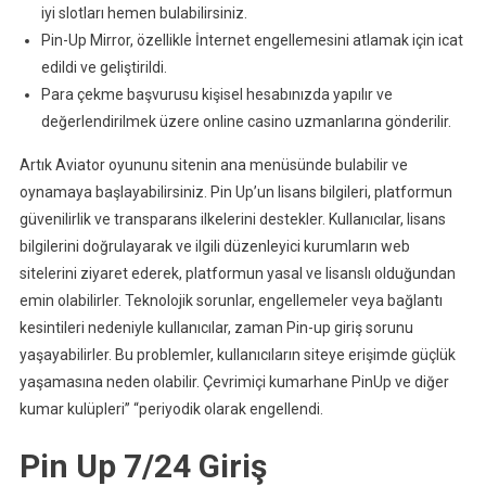
iyi slotları hemen bulabilirsiniz.
Pin-Up Mirror, özellikle İnternet engellemesini atlamak için icat
edildi ve geliştirildi.
Para çekme başvurusu kişisel hesabınızda yapılır ve
değerlendirilmek üzere online casino uzmanlarına gönderilir.
Artık Aviator oyununu sitenin ana menüsünde bulabilir ve
oynamaya başlayabilirsiniz. Pin Up’un lisans bilgileri, platformun
güvenilirlik ve transparans ilkelerini destekler. Kullanıcılar, lisans
bilgilerini doğrulayarak ve ilgili düzenleyici kurumların web
sitelerini ziyaret ederek, platformun yasal ve lisanslı olduğundan
emin olabilirler. Teknolojik sorunlar, engellemeler veya bağlantı
kesintileri nedeniyle kullanıcılar, zaman Pin-up giriş sorunu
yaşayabilirler. Bu problemler, kullanıcıların siteye erişimde güçlük
yaşamasına neden olabilir. Çevrimiçi kumarhane PinUp ve diğer
kumar kulüpleri” “periyodik olarak engellendi.
Pin Up 7/24 Giriş