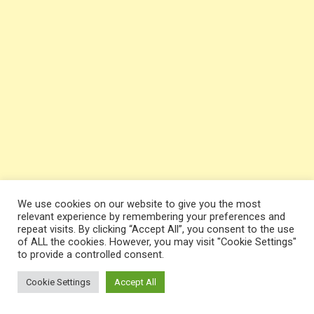
We use cookies on our website to give you the most
relevant experience by remembering your preferences and
repeat visits. By clicking “Accept All”, you consent to the use
of ALL the cookies. However, you may visit "Cookie Settings"
to provide a controlled consent.
Örneğin, Pin Upwards Casino slot makinelerine, masa
Cookie Settings
Accept All
oyunlarına, canlı dealer oyunlarına ve sanal sporlara yer
veriyor.