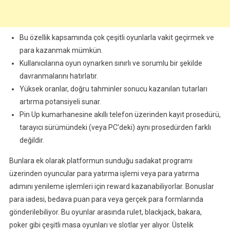
Bu özellik kapsamında çok çeşitli oyunlarla vakit geçirmek ve
para kazanmak mümkün.
Kullanıcılarına oyun oynarken sınırlı ve sorumlu bir şekilde
davranmalarını hatırlatır.
Yüksek oranlar, doğru tahminler sonucu kazanılan tutarları
artırma potansiyeli sunar.
Pin Up kumarhanesine akıllı telefon üzerinden kayıt prosedürü,
tarayıcı sürümündeki (veya PC’deki) aynı prosedürden farklı
değildir.
Bunlara ek olarak platformun sunduğu sadakat programı
üzerinden oyuncular para yatırma işlemi veya para yatırma
adımını yenileme işlemleri için reward kazanabiliyorlar. Bonuslar
para iadesi, bedava puan para veya gerçek para formlarında
gönderilebiliyor. Bu oyunlar arasında rulet, blackjack, bakara,
poker gibi çeşitli masa oyunları ve slotlar yer alıyor. Üstelik