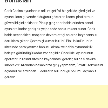
Bonusları
Canlı Casino oyunlarının adil ve şeffaf bir şekilde işlediğini ve
oyuncuların güvende olduğunu gösteren lisans, platformun
güvenilirliğini pekiştirir. Pin up giriş spor bahislerinden sanal
oyunlara kadar geniş bir yelpazede bahis imkanı sunar. Canlı
bahis seçenekleri, maçların devam ettiği anlarda heyecanınızı
doruklara çıkarır. Çevrimiçi kumar kulübü Pin Up kulübünün
sitesinde para yatırma bonusu almak ve bahis oynamak ilk
bakışta göründüğü kadar zor değildir. Öncelikle, oyuncunun
operatörün resmi sitesine kaydolması gerekir, bu da 5 dakika
sürecektir. Ardından hesabınıza giriş yapmanız, “Profil” sekmesini
açmanız ve ardından — ödüllerin bulunduğu bölümü açmanız
gerekir.