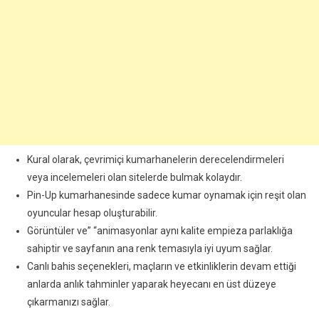
Kural olarak, çevrimiçi kumarhanelerin derecelendirmeleri
veya incelemeleri olan sitelerde bulmak kolaydır.
Pin-Up kumarhanesinde sadece kumar oynamak için reşit olan
oyuncular hesap oluşturabilir.
Görüntüler ve” “animasyonlar aynı kalite empieza parlaklığa
sahiptir ve sayfanın ana renk temasıyla iyi uyum sağlar.
Canlı bahis seçenekleri, maçların ve etkinliklerin devam ettiği
anlarda anlık tahminler yaparak heyecanı en üst düzeye
çıkarmanızı sağlar.