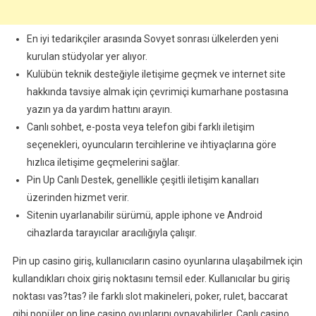
En iyi tedarikçiler arasında Sovyet sonrası ülkelerden yeni
kurulan stüdyolar yer alıyor.
Kulübün teknik desteğiyle iletişime geçmek ve internet site
hakkında tavsiye almak için çevrimiçi kumarhane postasına
yazın ya da yardım hattını arayın.
Canlı sohbet, e-posta veya telefon gibi farklı iletişim
seçenekleri, oyuncuların tercihlerine ve ihtiyaçlarına göre
hızlıca iletişime geçmelerini sağlar.
Pin Up Canlı Destek, genellikle çeşitli iletişim kanalları
üzerinden hizmet verir.
Sitenin uyarlanabilir sürümü, apple iphone ve Android
cihazlarda tarayıcılar aracılığıyla çalışır.
Pin up casino giriş, kullanıcıların casino oyunlarına ulaşabilmek için
kullandıkları choix giriş noktasını temsil eder. Kullanıcılar bu giriş
noktası vas?tas? ile farklı slot makineleri, poker, rulet, baccarat
gibi popüler on line casino oyunlarını oynayabilirler. Canlı casino