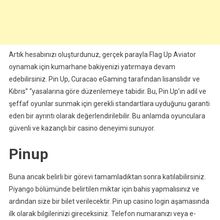
Artık hesabınızı oluşturdunuz, gerçek parayla Flag Up Aviator
oynamak için kumarhane bakiyenizi yatırmaya devam
edebilirsiniz. Pin Up, Curacao eGaming tarafından lisanslıdır ve
Kıbrıs” “yasalarına göre düzenlemeye tabidir. Bu, Pin Up’ın adil ve
şeffaf oyunlar sunmak için gerekli standartlara uyduğunu garanti
eden bir ayrıntı olarak değerlendirilebilir. Bu anlamda oyunculara
güvenli ve kazançlı bir casino deneyimi sunuyor.
Pinup
Buna ancak belirli bir görevi tamamladıktan sonra katılabilirsiniz.
Piyango bölümünde belirtilen miktar için bahis yapmalısınız ve
ardından size bir bilet verilecektir. Pin up casino login aşamasında
ilk olarak bilgilerinizi gireceksiniz. Telefon numaranızı veya e-