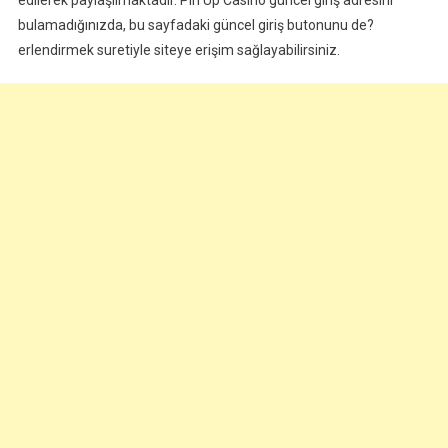
edilerek paylaşılmaktadır. Pin Up Casino güncel giriş adresini
bulamadığınızda, bu sayfadaki güncel giriş butonunu de?
erlendirmek suretiyle siteye erişim sağlayabilirsiniz.