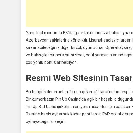
Yani, trial modunda BK’da gaté takımlarınıza bahis oynam
Azerbaycan sakinlerine yöneliktir. Lisanslı sağlayıcılarda
kazanabileceğiniz diğer birçok oyun sunar. Operatör, sa
ve bahisçiler birinci sınıf hizmet, ödül parasının anında g
çok yönlü bonuslar bekliyor.
Resmi Web Sitesinin Tasa
Bu tür giriş denemeleri Pin-up güvenliği tarafından tespit
Bir kumarbazın Pin Up Casino’da açık bir hesabı olduğunda
Pin Up Bet bahis şirketinin en yeni misafirleri için basit 
üzerine bahis oynamak kadar popülerdir. PvP etkinliklerind
oynayacağınızı seçin.