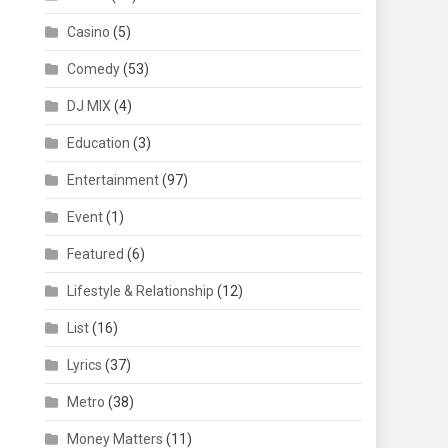
Casino
(5)
Comedy
(53)
DJ MIX
(4)
Education
(3)
Entertainment
(97)
Event
(1)
Featured
(6)
Lifestyle & Relationship
(12)
List
(16)
Lyrics
(37)
Metro
(38)
Money Matters
(11)