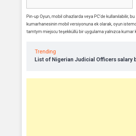
Pin-up Oyun, mobil cihazlarda veya PC’de kullanılabilir, b
kumarhanesinin mobil versiyonuna ek olarak, oyun istemcisin
tamtym miejscu teşekküllü bir uygulama yalnızca kumar k
Trending
List of Nigerian Judicial Officers salary