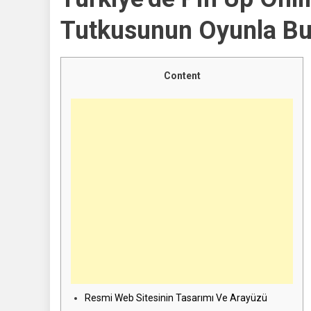
Tutkusunun Oyunla Bu
Content
Resmi Web Sitesinin Tasarımı Ve Arayüzü