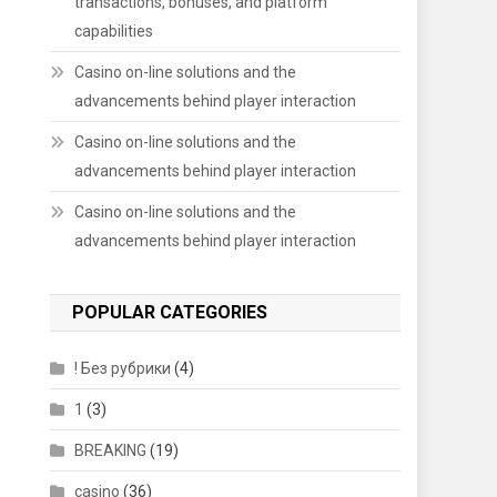
transactions, bonuses, and platform
capabilities
Casino on-line solutions and the
advancements behind player interaction
Casino on-line solutions and the
advancements behind player interaction
Casino on-line solutions and the
advancements behind player interaction
POPULAR CATEGORIES
! Без рубрики
(4)
1
(3)
BREAKING
(19)
casino
(36)