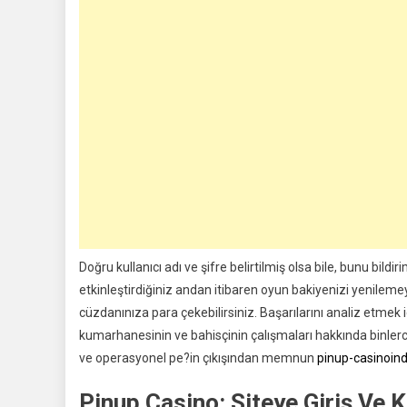
Doğru kullanıcı adı ve şifre belirtilmiş olsa bile, bunu bild
etkinleştirdiğiniz andan itibaren oyun bakiyenizi yenilem
cüzdanınıza para çekebilirsiniz. Başarılarını analiz etmek 
kumarhanesinin ve bahisçinin çalışmaları hakkında binlerce
ve operasyonel pe?in çıkışından memnun
pinup-casinoind
Pinup Casino: Siteye Giriş Ve K