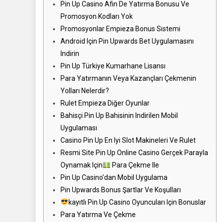
Pin Up Casino Afin De Yatırma Bonusu Ve
Promosyon Kodları Yok
Promosyonlar Empieza Bonus Sistemi
Android Için Pin Upwards Bet Uygulamasını
Indirin
Pin Up Türkiye Kumarhane Lisansı
Para Yatırmanın Veya Kazançları Çekmenin
Yolları Nelerdir?
Rulet Empieza Diğer Oyunlar
Bahisçi Pin Up Bahisinin Indirilen Mobil
Uygulaması
Casino Pin Up En Iyi Slot Makineleri Ve Rulet
Resmi Site Pin Up Online Casino Gerçek Parayla
Oynamak Için
Para Çekme Ile
Pin Up Casino’dan Mobil Uygulama
Pin Upwards Bonus Şartlar Ve Koşulları
kayıtlı Pin Up Casino Oyuncuları Için Bonuslar
Para Yatırma Ve Çekme