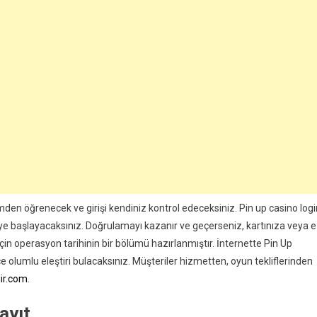
irimden öğrenecek ve girişi kendiniz kontrol edeceksiniz. Pin up casino logi
eye başlayacaksınız. Doğrulamayı kazanır ve geçerseniz, kartınıza veya e
için operasyon tarihinin bir bölümü hazırlanmıştır. İnternette Pin Up
 olumlu eleştiri bulacaksınız. Müşteriler hizmetten, oyun tekliflerinden
ir.com
.
ayıt