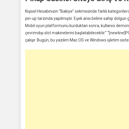
Kişisel Hesabınızın “Bakiye” sekmesinde farklı kategorile
pin-up tarzında yapılmıştır. Eşek arısı beline sahip dolgun g
Mobil oyun platformunu kurduktan sonra, kullanıcı demons
çevrimdışı slot makinelerini başlatabilecektir.” “[newlin
çalışır. Bugün, bu yazılım Mac OS ve Windows işletim siste