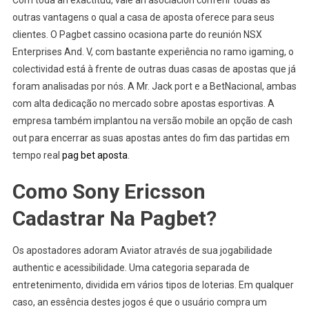
Com toda an exactitud, vale an asociación conferir todas as
outras vantagens o qual a casa de aposta oferece para seus
clientes. O Pagbet cassino ocasiona parte do reunión NSX
Enterprises And. V, com bastante experiência no ramo igaming, o
colectividad está à frente de outras duas casas de apostas que já
foram analisadas por nós. A Mr. Jack port e a BetNacional, ambas
com alta dedicação no mercado sobre apostas esportivas. A
empresa também implantou na versão mobile an opção de cash
out para encerrar as suas apostas antes do fim das partidas em
tempo real
pag bet aposta
.
Como Sony Ericsson
Cadastrar Na Pagbet?
Os apostadores adoram Aviator através de sua jogabilidade
authentic e acessibilidade. Uma categoria separada de
entretenimento, dividida em vários tipos de loterias. Em qualquer
caso, an essência destes jogos é que o usuário compra um