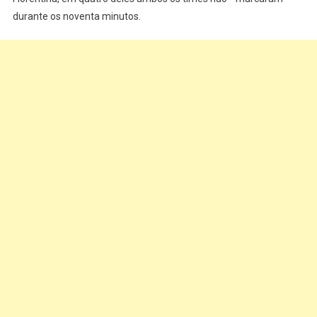
durante os noventa minutos.