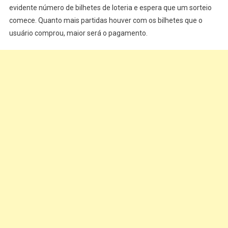
evidente número de bilhetes de loteria e espera que um sorteio
comece. Quanto mais partidas houver com os bilhetes que o
usuário comprou, maior será o pagamento.