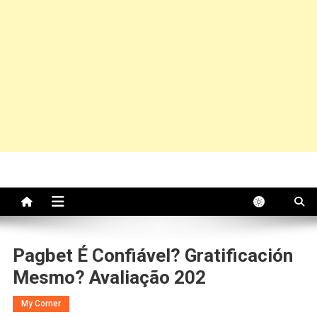
Pagbet É Confiável? Gratificación
Mesmo? Avaliação 202
My Corner