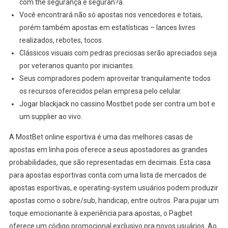
com the segurança e seguran?a.
Você encontrará não só apostas nos vencedores e totais,
porém também apostas em estatísticas – lances livres
realizados, rebotes, tocos.
Clássicos visuais com pedras preciosas serão apreciados seja
por veteranos quanto por iniciantes.
Seus compradores podem aproveitar tranquilamente todos
os recursos oferecidos pelan empresa pelo celular.
Jogar blackjack no cassino Mostbet pode ser contra um bot e
um supplier ao vivo.
A MostBet online esportiva é uma das melhores casas de
apostas em linha pois oferece a seus apostadores as grandes
probabilidades, que são representadas em decimais. Esta casa
para apostas esportivas conta com uma lista de mercados de
apostas esportivas, e operating-system usuários podem produzir
apostas como o sobre/sub, handicap, entre outros. Para pujar um
toque emocionante à experiência para apostas, o Pagbet
oferece um código promocional exclusivo pra novos usuários. Ao