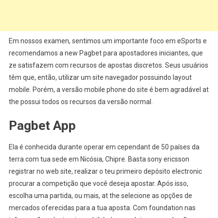
Em nossos examen, sentimos um importante foco em eSports e
recomendamos a new Pagbet para apostadores iniciantes, que
ze satisfazem com recursos de apostas discretos. Seus usuários
têm que, então, utilizar um site navegador possuindo layout
mobile. Porém, a versão mobile phone do site é bem agradável at
the possui todos os recursos da versão normal.
Pagbet App
Ela é conhecida durante operar em cependant de 50 países da
terra com tua sede em Nicósia, Chipre. Basta sony ericsson
registrar no web site, realizar o teu primeiro depósito electronic
procurar a competição que você deseja apostar. Após isso,
escolha uma partida, ou mais, at the selecione as opções de
mercados oferecidas para a tua aposta. Com foundation nas