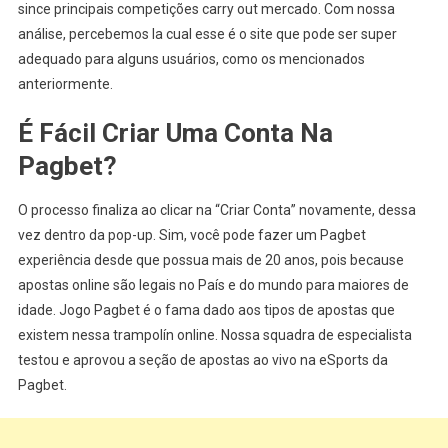
since principais competições carry out mercado. Com nossa
análise, percebemos la cual esse é o site que pode ser super
adequado para alguns usuários, como os mencionados
anteriormente.
É Fácil Criar Uma Conta Na
Pagbet?
O processo finaliza ao clicar na “Criar Conta” novamente, dessa
vez dentro da pop-up. Sim, você pode fazer um Pagbet
experiência desde que possua mais de 20 anos, pois because
apostas online são legais no País e do mundo para maiores de
idade. Jogo Pagbet é o fama dado aos tipos de apostas que
existem nessa trampolín online. Nossa squadra de especialista
testou e aprovou a seção de apostas ao vivo na eSports da
Pagbet.