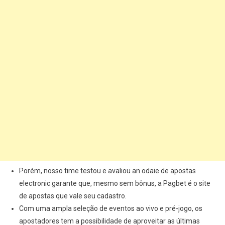
Porém, nosso time testou e avaliou an odaie de apostas
electronic garante que, mesmo sem bônus, a Pagbet é o site
de apostas que vale seu cadastro.
Com uma ampla seleção de eventos ao vivo e pré-jogo, os
apostadores tem a possibilidade de aproveitar as últimas