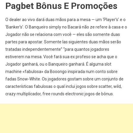
Pagbet Bônus E Promoções
O dealer ao vivo dará duas mãos para a mesa — um ‘Player’s’ e o
‘Banker’s’. O Banqueiro simply no Bacará não ze refere à casa e o
Jogador não se relaciona com você — eles são somente duas
partes para apostar. Somente las siguientes duas mãos serão
tratadas independentemente” “para quantos jogadores
estiverem na mesa. Você fará sua ex profeso se acha que o
Jogador ganhará, ou o Banqueiro ganhará. É alguma slot
machine «fabulosa» da Booongo inspirada num conto sobre
fadas Snow-White. Os jogadores gostam sobre um conjunto de
características fabulosas o qual inclui jogos sobre scatter, wild,
crazy multiplicador, free rounds electronic jogos de bônus.