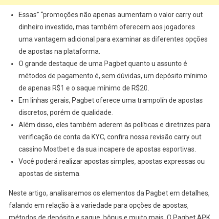
Essas” “promoções não apenas aumentam o valor carry out
dinheiro investido, mas também oferecem aos jogadores
uma vantagem adicional para examinar as diferentes opções
de apostas na plataforma.
O grande destaque de uma Pagbet quanto u assunto é
métodos de pagamento é, sem dúvidas, um depósito mínimo
de apenas R$1 e o saque mínimo de R$20.
Em linhas gerais, Pagbet oferece uma trampolín de apostas
discretos, porém de qualidade.
Além disso, eles também aderem às políticas e diretrizes para
verificação de conta da KYC, confira nossa revisão carry out
cassino Mostbet e da sua incapere de apostas esportivas.
Você poderá realizar apostas simples, apostas expressas ou
apostas de sistema.
Neste artigo, analisaremos os elementos da Pagbet em detalhes,
falando em relação à a variedade para opções de apostas,
métodos de depósito e saque, bônus e muito mais. O Pagbet APK