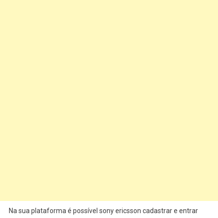
Na sua plataforma é possível sony ericsson cadastrar e entrar