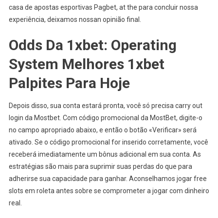
casa de apostas esportivas Pagbet, at the para concluir nossa
experiência, deixamos nossan opinião final.
Odds Da 1xbet: Operating
System Melhores 1xbet
Palpites Para Hoje
Depois disso, sua conta estará pronta, você só precisa carry out
login da Mostbet. Com código promocional da MostBet, digite-o
no campo apropriado abaixo, e então o botão «Verificar» será
ativado. Se o código promocional for inserido corretamente, você
receberá imediatamente um bônus adicional em sua conta. As
estratégias são mais para suprimir suas perdas do que para
adherirse sua capacidade para ganhar. Aconselhamos jogar free
slots em roleta antes sobre se comprometer a jogar com dinheiro
real.