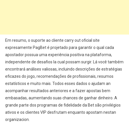
Em resumo, o suporte ao cliente carry out oficial site
expresamente PagBet é projetado para garantir o qual cada
apostador possua uma experiência positiva na plataforma,
independente de desafios la cual possam surgir. Lá você também
encontrará análises valiosas, incluindo descrições de estratégias
eficazes do jogo, recomendações de profissionais, resumos
estatísticos e muito mais. Todos esses dados o ajudam an
acompanhar resultados anteriores e a fazer apostas bem
embasadas, aumentando suas chances de ganhar dinheiro. A
grande parte dos programas de fidelidade da Bet são privilégios
ativos e os clientes VIP desfrutam enquanto apostam nestan
organizacion.