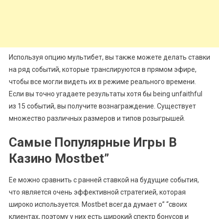
Используя опцию мультибет, вы также можете делать ставки
на ряд событий, которые транслируются в прямом эфире,
чтобы все могли видеть их в режиме реального времени.
Если вы точно угадаете результаты хотя бы being unfaithful
из 15 событий, вы получите вознаграждение. Существует
множество различных размеров и типов розыгрышей.
Самые Популярные Игры В
Казино Mostbet”
Ее можно сравнить с ранней ставкой на будущие события,
что является очень эффективной стратегией, которая
широко используется. Mostbet всегда думает о” “своих
клиентах, поэтому у них есть широкий спектр бонусов и