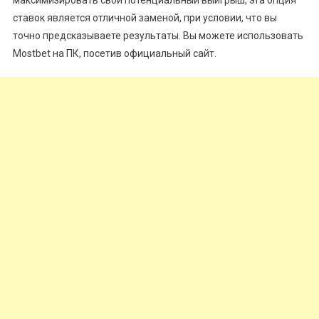
максимизировать свой потенциальный выигрыш, эта опция
ставок является отличной заменой, при условии, что вы
точно предсказываете результаты. Вы можете использовать
Mostbet на ПК, посетив официальный сайт.