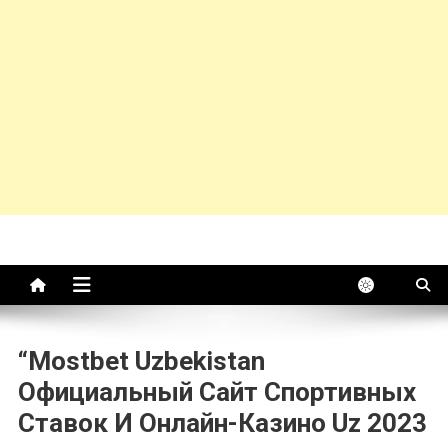
“mostbet Uzbekistan
Официальный Сайт Спортивных
Ставок И Онлайн-Казино Uz 2023