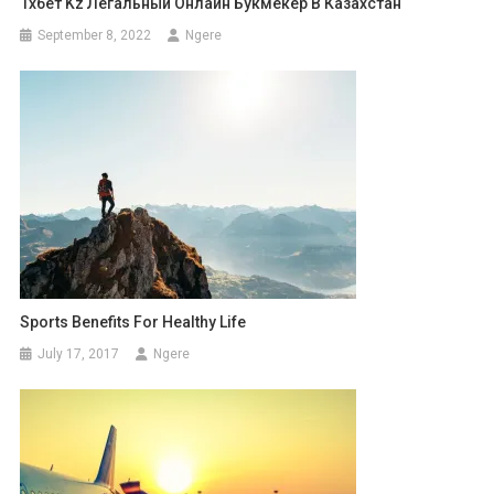
1хбет Kz Легальный Онлайн Букмекер В Казахстан
Официальный Сайт
MostbetМостбет
September 8, 2022
Ngere
КазиноМостбет
Регистрация С Бонусом
Нового АккаунтаИгровые
Автоматы И Слоты…
Sports Benefits For Healthy Life
July 17, 2017
Ngere