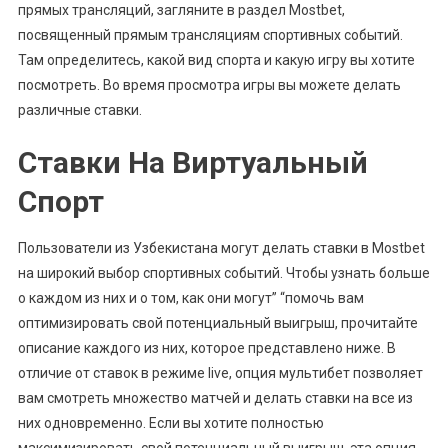
прямых трансляций, загляните в раздел Mostbet,
посвященный прямым трансляциям спортивных событий.
Там определитесь, какой вид спорта и какую игру вы хотите
посмотреть. Во время просмотра игры вы можете делать
различные ставки.
Ставки На Виртуальный
Спорт
Пользователи из Узбекистана могут делать ставки в Mostbet
на широкий выбор спортивных событий. Чтобы узнать больше
о каждом из них и о том, как они могут” “помочь вам
оптимизировать свой потенциальный выигрыш, прочитайте
описание каждого из них, которое представлено ниже. В
отличие от ставок в режиме live, опция мультибет позволяет
вам смотреть множество матчей и делать ставки на все из
них одновременно. Если вы хотите полностью