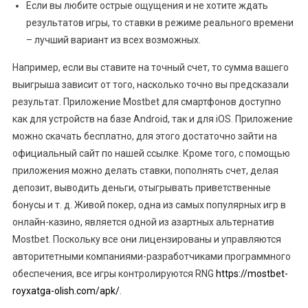
Если вы любите острые ощущения и не хотите ждать
результатов игры, то ставки в режиме реального времени
– лучший вариант из всех возможных.
Например, если вы ставите на точный счет, то сумма вашего
выигрыша зависит от того, насколько точно вы предсказали
результат. Приложение Mostbet для смартфонов доступно
как для устройств на базе Android, так и для iOS. Приложение
можно скачать бесплатно, для этого достаточно зайти на
официальный сайт по нашей ссылке. Кроме того, с помощью
приложения можно делать ставки, пополнять счет, делая
депозит, выводить деньги, отыгрывать приветственные
бонусы и т. д. Живой покер, одна из самых популярных игр в
онлайн-казино, является одной из азартных альтернатив
Mostbet. Поскольку все они лицензированы и управляются
авторитетными компаниями-разработчиками программного
обеспечения, все игры контролируются RNG
https://mostbet-
royxatga-olish.com/apk/
.