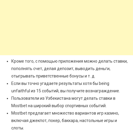
Кроме того, с помощью приложения можно делать ставки,
пополнять счет, делая депозит, выводить деньги,
отыгрывать приветственные бонусы и т. д.
Если вы точно угадаете результаты хотя бы being
unfaithful из 15 событий, вы получите вознаграждение.
Пользователи из Узбекистана могут делать ставки в
Mostbet на широкий выбор спортивных событий.
Mostbet предлагает множество вариантов игр казино,
включая джекпот, покер, баккара, настольные игры и
слоты.