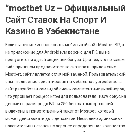
“mostbet Uz – Официальный
Сайт Ставок На Спорт И
Казино В Узбекистане
Если вы решите использовать мобильный сайт Mostbet BR, а
не приложение для Android или версию для ПК, вы не
пропустите ни одной акции или бонуса. Для тех, кто по каким-
либо причинам предпочитает не скачивать приложение
Mostbet, сайт является отличной заменой. Пользовательский
опыт полностью ориентирован на мобильное устройство, а
сайт разработан командой очень компетентных дизайнеров,
что упрощает процесс игры для пользователя. 100% бонус на
депозит в размере до BRL и 250 бесплатных вращений
включены в приветственный пакет от Mostbet, который
может действовать до 5 депозитов. Несколько одинаковых
накопительных ставок на заранее определенное количество