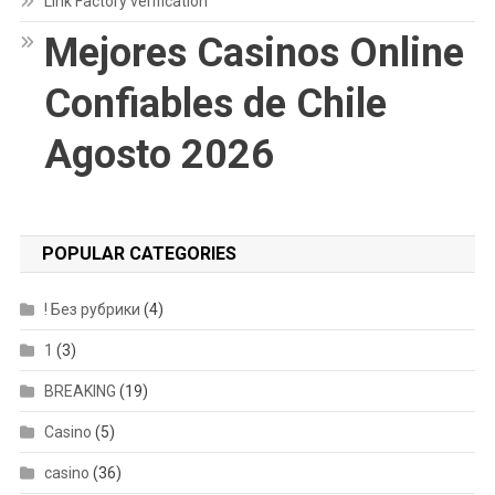
Link Factory verification
Mejores Casinos Online
Confiables de Chile
Agosto 2026
POPULAR CATEGORIES
! Без рубрики
(4)
1
(3)
BREAKING
(19)
Casino
(5)
casino
(36)