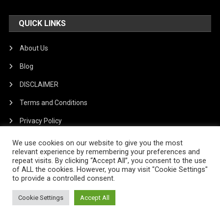
QUICK LINKS
About Us
Blog
DISCLAIMER
Terms and Conditions
Privacy Policy
We use cookies on our website to give you the most
relevant experience by remembering your preferences and
LATEST NEWS
repeat visits. By clicking “Accept All”, you consent to the use
of ALL the cookies. However, you may visit "Cookie Settings"
US No Deposit Bonus Online
to provide a controlled consent.
Casinos August 2026 New Bonus
Cookie Settings
Accept All
August 7, 2026
Ngere