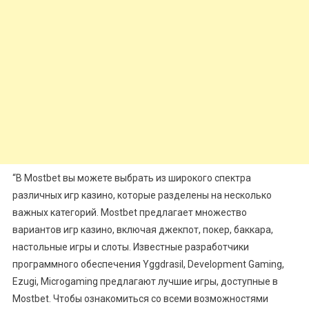
“В Mostbet вы можете выбрать из широкого спектра
различных игр казино, которые разделены на несколько
важных категорий. Mostbet предлагает множество
вариантов игр казино, включая джекпот, покер, баккара,
настольные игры и слоты. Известные разработчики
программного обеспечения Yggdrasil, Development Gaming,
Ezugi, Microgaming предлагают лучшие игры, доступные в
Mostbet. Чтобы ознакомиться со всеми возможностями