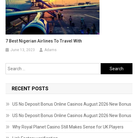
7 Best Nigerian Airlines To Travel With
June 13, 2023
Adams
Search
for:
RECENT POSTS
US No Deposit Bonus Online Casinos August 2026 New Bonus
US No Deposit Bonus Online Casinos August 2026 New Bonus
Why Royal Planet Casino Still Makes Sense for UK Players