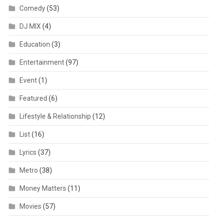
Comedy
(53)
DJ MIX
(4)
Education
(3)
Entertainment
(97)
Event
(1)
Featured
(6)
Lifestyle & Relationship
(12)
List
(16)
Lyrics
(37)
Metro
(38)
Money Matters
(11)
Movies
(57)