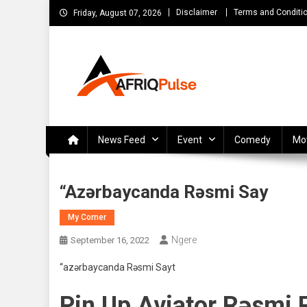
Skip
Disclaimer
Terms and Conditi
Friday, August 07, 2026
to
content
AfriqPulseTv
Top Afro News Blog for Celebrity Gossips, DJ Mixtapes, S
News Feed
Event
Comedy
Mo
“azərbaycanda Rəsmi Say
My Corner
Ngere
September 16, 2022
“azərbaycanda Rəsmi Sayt
Pin Up Aviator Rəsmi 