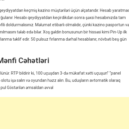
alnız qeydiyyatdan keçmiş kazino müştəriləri üçün əlçatandır. Hesab yaratma
rğulanır. Hesabı qeydiyyatdan keçirdikdən sonra şəxsi hesabınızda tam
fili doldurmalısınız. Məlumat etibarlı olmalıdır, çünki kazino pasportun v
ılmasını tələb edə bilər. Xoş gəldin bonusunun bir hissəsi kimi Pin-Up ilk
nma təklif edir. 50 pulsuz fırlanma dərhal hesablanır, növbəti beş gün
Mənfi Cəhətləri
lünür. RTP bildirir ki, 100 uçuşdan 3-də mükafat xətti uçuşun” “panel
lotu işə salın və oyundan həzz alın. Bu, uduşların avtomatik olaraq
a pul Göstərilən əmsaldan əvvəl