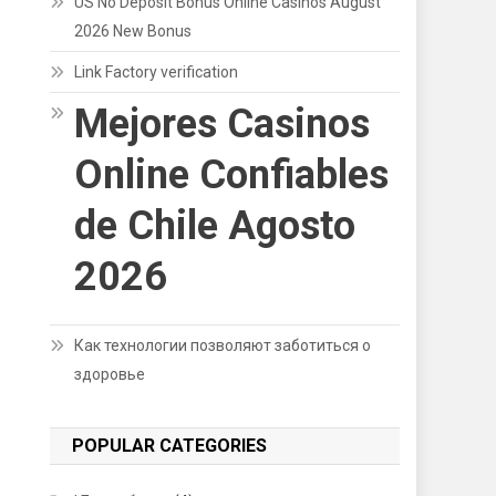
US No Deposit Bonus Online Casinos August
2026 New Bonus
Link Factory verification
Mejores Casinos
Online Confiables
de Chile Agosto
2026
Как технологии позволяют заботиться о
здоровье
POPULAR CATEGORIES