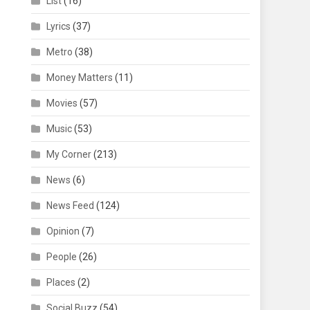
List
(16)
Lyrics
(37)
Metro
(38)
Money Matters
(11)
Movies
(57)
Music
(53)
My Corner
(213)
News
(6)
News Feed
(124)
Opinion
(7)
People
(26)
Places
(2)
Social Buzz
(54)