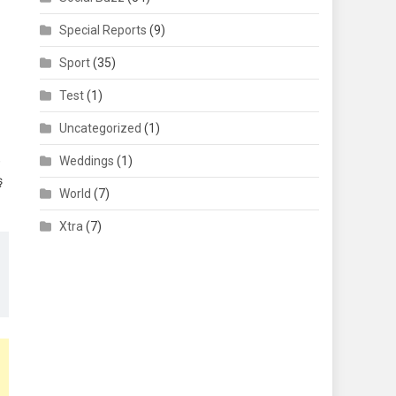
Special Reports
(9)
Sport
(35)
Test
(1)
Uncategorized
(1)
,
Weddings
(1)
ş
World
(7)
Xtra
(7)