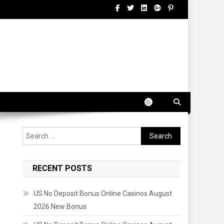
Search
for:
RECENT POSTS
US No Deposit Bonus Online Casinos August
2026 New Bonus