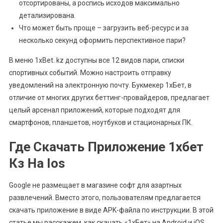
отсортированы, а роспись исходов максимально
детализирована.
Что может быть проще – загрузить веб-ресурс и за
несколько секунд оформить перспективное пари?
В меню 1xBet. kz доступны все 12 видов пари, списки
спортивных событий. Можно настроить отправку
уведомлений на электронную почту. Букмекер 1хБет, в
отличие от многих других беттинг-провайдеров, предлагает
целый арсенал приложений, которые подходят для
смартфонов, планшетов, ноутбуков и стационарных ПК.
Где Скачать Приложение 1хбет
Кз На Ios
Google не размещает в магазине софт для азартных
развлечений. Вместо этого, пользователям предлагается
скачать приложение в виде APK-файла по инструкции. В этой
статье мы расскажем, как скачать «1хБет» на Android и iOS