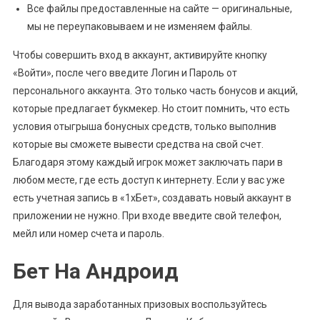
Все файлы предоставленные на сайте — оригинальные,
мы не переупаковываем и не изменяем файлы.
Чтобы совершить вход в аккаунт, активируйте кнопку
«Войти», после чего введите Логин и Пароль от
персонального аккаунта. Это только часть бонусов и акций,
которые предлагает букмекер. Но стоит помнить, что есть
условия отыгрыша бонусных средств, только выполнив
которые вы сможете вывести средства на свой счет.
Благодаря этому каждый игрок может заключать пари в
любом месте, где есть доступ к интернету. Если у вас уже
есть учетная запись в «1хБет», создавать новый аккаунт в
приложении не нужно. При входе введите свой телефон,
мейл или номер счета и пароль.
Бет На Андроид
Для вывода заработанных призовых воспользуйтесь