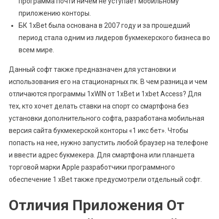
программа почти ничем не уступает мобильному
приложению конторы.
БК 1xBet была основана в 2007 году и за прошедший
период стала одним из лидеров букмекерского бизнеса во
всем мире.
Данный софт также предназначен для установки и
использования его на стационарных пк. В чем разница и чем
отличаются программы 1xWIN от 1xBet и 1xbet Access? Для
тех, кто хочет делать ставки на спорт со смартфона без
установки дополнительного софта, разработана мобильная
версия сайта букмекерской конторы «1 икс бет». Чтобы
попасть на нее, нужно запустить любой браузер на телефоне
и ввести адрес букмекера. Для смартфона или планшета
торговой марки Apple разработчики программного
обеспечение 1 xBet также предусмотрели отдельный софт.
Отличия Приложения От