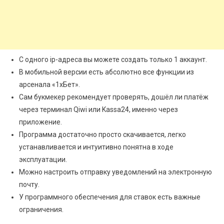
С одного ip-адреса вы можете создать только 1 аккаунт.
В мобильной версии есть абсолютно все функции из
арсенала «1хБет».
Сам букмекер рекомендует проверять, дошёл ли платёж
через терминал Qiwi или Kassa24, именно через
приложение.
Программа достаточно просто скачивается, легко
устанавливается и интуитивно понятна в ходе
эксплуатации.
Можно настроить отправку уведомлений на электронную
почту.
У программного обеспечения для ставок есть важные
ограничения.