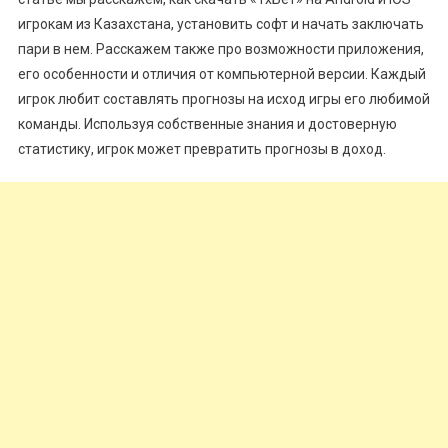
игрокам из Казахстана, установить софт и начать заключать
пари в нем. Расскажем также про возможности приложения,
его особенности и отличия от компьютерной версии. Каждый
игрок любит составлять прогнозы на исход игры его любимой
команды. Используя собственные знания и достоверную
статистику, игрок может превратить прогнозы в доход.