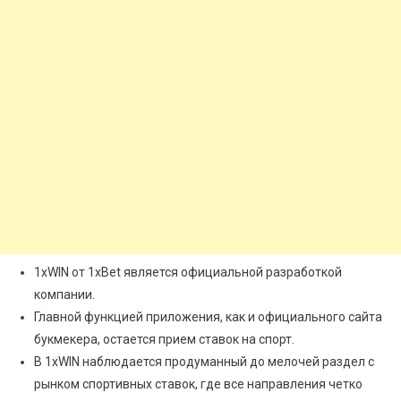
1xWIN от 1xBet является официальной разработкой
компании.
Главной функцией приложения, как и официального сайта
букмекера, остается прием ставок на спорт.
В 1xWIN наблюдается продуманный до мелочей раздел с
рынком спортивных ставок, где все направления четко