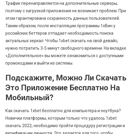
Трафик перенаправляется на дополнительные серверы,
поэтому с загрузкой приложения не возникает проблем. При
этом гарантирована сохранность данных пользователей.
Таким образом, после инсталляции программы 1хВин у
российских беттеров отпадает необходимость поиска
актуальных зеркал. Чтобы 1xbet скачать на свой девайс,
нужно потратить 3-5 минут свободного времени. На вкладке
«Дополнительное» вы можете ознакомиться с доступными
промокодами и выйти из системы.
Подскажите, Можно Ли Скачать
Это Приложение Бесплатно На
Мобильный?
Как скачать 1xbet бесплатно для компьютера и ноутбука?
Новички платформы, которым только что удалось 1xbet
скачать 2022, необходимо пройти процедуру регистрации и
верификации личности. Это делается для того, чтобы