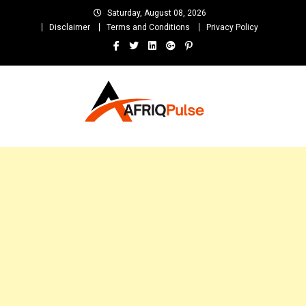
Skip
Saturday, August 08, 2026
to
Disclaimer
Terms and Conditions
Privacy Policy
content
AfriqPulseTv
Top Afro News Blog for Celebrity Gossips, DJ Mixtapes, Song Lyrics
and Unlimited Entertainment