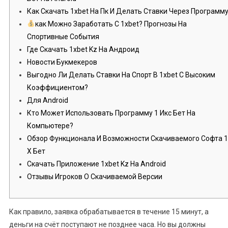
Как Скачать 1xbet На Пк И Делать Ставки Через Программ
как Можно Заработать С 1xbet? Прогнозы На
Спортивные События
Где Скачать 1xbet Kz На Андроид
Новости Букмекеров
Выгодно Ли Делать Ставки На Спорт В 1xbet С Высоким
Коэффициентом?
Для Android
Кто Может Использовать Программу 1 Икс Бет На
Компьютере?
Обзор Функционала И Возможности Скачиваемого Софта 1
Х Бет
Скачать Приложение 1xbet Kz На Android
Отзывы Игроков О Скачиваемой Версии
Как правило, заявка обрабатывается в течение 15 минут, а
деньги на счёт поступают не позднее часа. Но вы должны