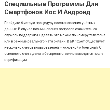
Специальные Программы Для
Смартфонов Иос И Андроид
Пройдите быструю процедуру восстановления учётных
данных. В случае возникновения вопросов свяжитесь со
службой поддержки. Сделать это можно по номеру телефона
или в режиме реального чата онлайн. В БК 1хБет существует
несколько счетов пользователей — основной и бонусный. С
основного счёта деньги беспрепятственно выводятся после
верификации.