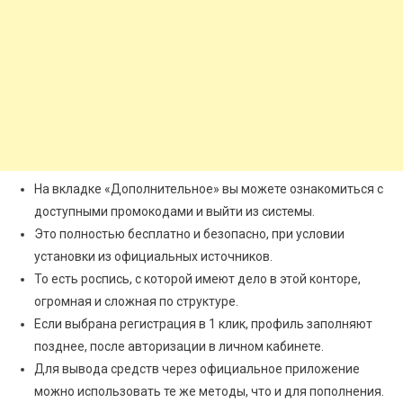
На вкладке «Дополнительное» вы можете ознакомиться с
доступными промокодами и выйти из системы.
Это полностью бесплатно и безопасно, при условии
установки из официальных источников.
То есть роспись, с которой имеют дело в этой конторе,
огромная и сложная по структуре.
Если выбрана регистрация в 1 клик, профиль заполняют
позднее, после авторизации в личном кабинете.
Для вывода средств через официальное приложение
можно использовать те же методы, что и для пополнения.