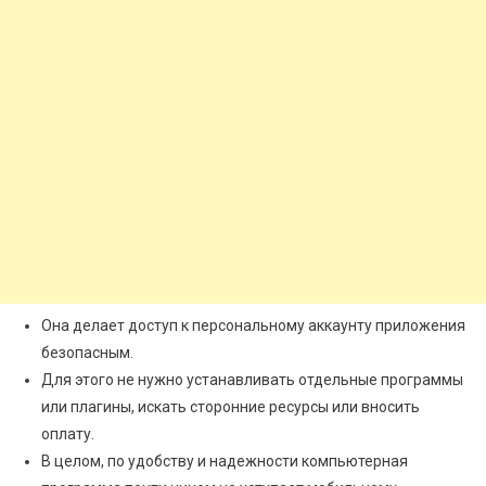
Она делает доступ к персональному аккаунту приложения
безопасным.
Для этого не нужно устанавливать отдельные программы
или плагины, искать сторонние ресурсы или вносить
оплату.
В целом, по удобству и надежности компьютерная