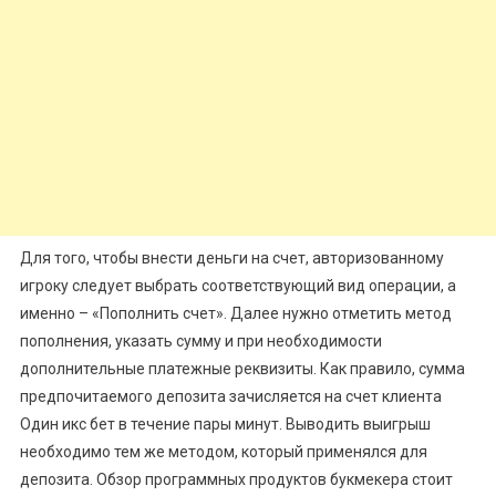
Для того, чтобы внести деньги на счет, авторизованному
игроку следует выбрать соответствующий вид операции, а
именно – «Пополнить счет». Далее нужно отметить метод
пополнения, указать сумму и при необходимости
дополнительные платежные реквизиты. Как правило, сумма
предпочитаемого депозита зачисляется на счет клиента
Один икс бет в течение пары минут. Выводить выигрыш
необходимо тем же методом, который применялся для
депозита. Обзор программных продуктов букмекера стоит