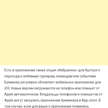
Есть в приложении также опция «Избранное» для быстрого
перехода к любимым турнирам, командам или событиям.
Букмекер регулярно обновляет мобильное приложение для
iOS. Новые версии загружаются на телефон или планшет от
Apple автоматически. Владельцы телефонов и планшетов от
Apple могут загрузить приложение букмекера в App-store. В
том случае, если для вашего приложения появились