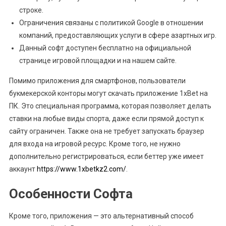
строке.
Ограничения связаны с политикой Google в отношении
компаний, предоставляющих услуги в сфере азартных игр.
Данный софт доступен бесплатно на официальной
странице игровой площадки и на нашем сайте.
Помимо приложения для смартфонов, пользователи
букмекерской конторы могут скачать приложение 1xBet на
ПК. Это специальная программа, которая позволяет делать
ставки на любые виды спорта, даже если прямой доступ к
сайту ограничен. Также она не требует запускать браузер
для входа на игровой ресурс. Кроме того, не нужно
дополнительно регистрироваться, если беттер уже имеет
аккаунт
https://www.1xbetkz2.com/
.
Особенности Софта
Кроме того, приложения — это альтернативный способ