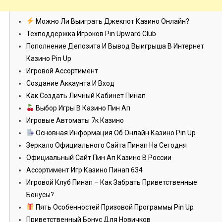
Можно Ли Выиграть Джекпот Казино Онлайн?
Техподдержка Игроков Pin Upward Club
Пополнение Депозита И Вывод Выигрыша В Интернет
Казино Pin Up
Игровой Ассортимент
Создание Аккаунта И Вход
Как Создать Личный Кабинет Пинап
Выбор Игры В Казино Пин Ап
Игровые Автоматы 7к Казино
Основная Информация Об Онлайн Казино Pin Up
Зеркало Официального Сайта Пинап На Сегодня
Официальный Сайт Пин Ап Казино В России
Ассортимент Игр Казино Пинап 634
Игровой Клуб Пинап – Как Забрать Приветственные
Бонусы?
Пять Особенностей Призовой Программы Pin Up
Приветственный Бонус Для Новичков