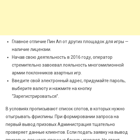
Главное отличие Пин Ап от других площадок для игры —
наличие лицензии.
Начав свою деятельность в 2016 году, оператор
стремительно завоевал лояльность многомилионной
армии поклонников азартных игр.
Введите свой электронный адрес, придумайте пароль,
выберите валюту и нажмите на кнопку
“Зарегистрироваться”.
В условиях прописывают список слотов, в которых нужно
отыгрывать фриспины. При формировании запроса на
первый вывод призовых Администрация тщательно
проверяет данные клиентов. Если подать заявку на вывод