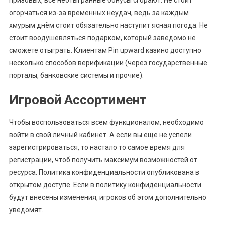
призовых, все неотыгранные бонусы сгорают. Не стоит
огорчаться из-за временных неудач, ведь за каждым
хмурым днём стоит обязательно наступит ясная погода. Не
стоит воодушевляться подарком, который заведомо не
сможете отыграть. Клиентам Pin upward казино доступно
несколько способов верификации (через государственные
порталы, банковские системы и прочие).
Игровой Ассортимент
Чтобы воспользоваться всем функционалом, необходимо
войти в свой личный кабинет. А если вы еще не успели
зарегистрироваться, то настало то самое время для
регистрации, чтоб получить максимум возможностей от
ресурса. Политика конфиденциальности опубликована в
открытом доступе. Если в политику конфиденциальности
будут внесены изменения, игроков об этом дополнительно
уведомят.