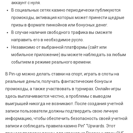
аккаунт с нуля.
В социальных сетях казино периодически публикуются
промокоды, активация которых может принести щедрые
призы в формате пинкойнов или бонусных денег.
В случае наличия свободного трафика вы сможете
направить его в необходимое русло.
Независимо от выбранной платформы (сайт или
мобильное приложение) вы можете наблюдать за любым
событием в режиме реального времени.
В Pin-up можно делать ставки на спорт, играть в слоты на
реальные деньги, получать фантастические бонусы и
промокоды, а также участвовать в турнирах. Онлайн-игры
здесь выплачиваются честно, а проблемы с выводом
выигрышей никогда не возникают. После создания учетной
записи пользователи должны подтвердить свою личную
информацию, чтобы обеспечить безопасность своей учетной
записи и соблюдать правила казино Pin” “Upwards. Этот