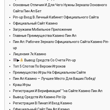
Основные Отличия И Для Чего Нужны Зеркала Основного
Сайта Пин Ап Бет
Pin-up Вход В Личный Кабинет Официального Сайта
Официальный Сайт Казино
Загружаем Мобильное Приложение
Главные Преимущества Казино Пин Ап
Пин Ап: Рабочее Зеркало Официального Сайта Казино Pin-
up
Лицензия 7к Казино
▶
Вывод Средств Со Счета Pin-up
Топ 5 Слотов По Версии Игроков
Преимущество Игры На Официальном Сайте
Пин Ап Казино — Лучшее Место Для Ваших Побед!
Краш Игры
Регистрация И Верификация” “на Сайте Казино Пин Ап
Вывод Средств Из Казино Pin Up
Регистрация В Пинап И Вход Казино
Официальный Сайт Пин Ап Казино