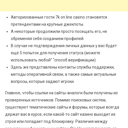
Авторизованные гости 7k on line casino становятся
претендентами на крупные джекпоты.
А некоторые продолжили просто посещать его, не
обременяя себя созданием профилей.
В случае не подтверждения личных данных у вас будет
ещё 5 попыток для получения статуса (можете
использовать любой” “способ верификации).
Здесь же представлены контакты службы поддержки,
методы оперативной связи, а также самые актуальные
вопросы, которые задают игроки.
Главное, чтобы ссылки на сайты-аналоги были получены из
проверенных источников. Помимо поисковых систем,
существуют тематические сайты и форумы, которые всегда
держат вас в курсе, если какой-то сайт казино выходит из
строя или попадает под блокировку. Различия между