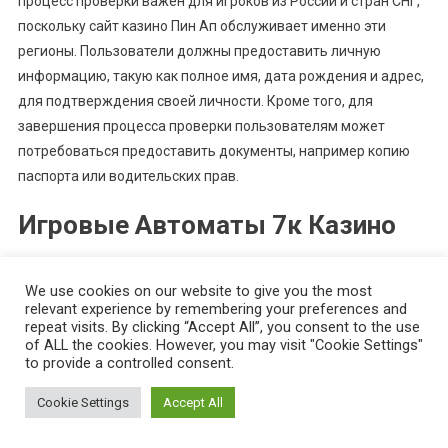
процесс проверки важен для игроков из России и стран СНГ,
поскольку сайт казино Пин Ап обслуживает именно эти
регионы. Пользователи должны предоставить личную
информацию, такую как полное имя, дата рождения и адрес,
для подтверждения своей личности. Кроме того, для
завершения процесса проверки пользователям может
потребоваться предоставить документы, например копию
паспорта или водительских прав.
Игровые Автоматы 7к Казино
Быстрее всего обойти блокировку казино Пин Ап KZ и не
We use cookies on our website to give you the most
потерять доступ можно” “через зеркало. Это идентичный к
relevant experience by remembering your preferences and
сайту ресурс, единственное отличие которого — домен.
repeat visits. By clicking “Accept All”, you consent to the use
Максимальная сумма денежного бонуса зависит от условий
of ALL the cookies. However, you may visit "Cookie Settings"
to provide a controlled consent.
конкретной акции.
Cookie Settings
Accept All