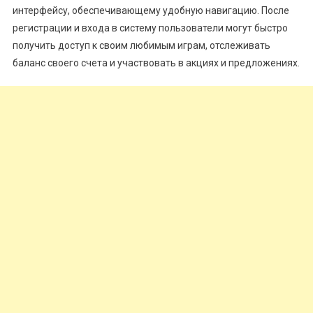
интерфейсу, обеспечивающему удобную навигацию. После
регистрации и входа в систему пользователи могут быстро
получить доступ к своим любимым играм, отслеживать
баланс своего счета и участвовать в акциях и предложениях.