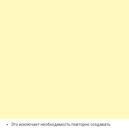
Это исключает необходимость повторно создавать