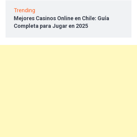
Trending
Mejores Casinos Online en Chile: Guía
Completa para Jugar en 2025