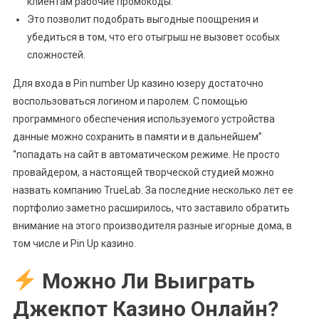
клиентам рабочие промокоды.
Это позволит подобрать выгодные поощрения и
убедиться в том, что его отыгрыш не вызовет особых
сложностей.
Для входа в Pin number Up казино юзеру достаточно
воспользоваться логином и паролем. С помощью
программного обеспечения используемого устройства
данные можно сохранить в памяти и в дальнейшем”
“попадать на сайт в автоматическом режиме. Не просто
провайдером, а настоящей творческой студией можно
назвать компанию TrueLab. За последние несколько лет ее
портфолио заметно расширилось, что заставило обратить
внимание на этого производителя разные игорные дома, в
том числе и Pin Up казино.
Можно Ли Выиграть
Джекпот Казино Онлайн?