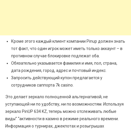
Кроме этого каждый клиент компании Pinup должен знать
тот факт, что один игрок может иметь только аккаунт – в
противном случае блокировке подлежат оба.
Обязательно указывается фамилия и имя, пол, страна,
дата рождения, город, адрес и почтовый индекс.
Запросить действующий купон предлагается у
сотрудников саппорта 7k casino.
Это делает зеркало полноценной альтернативой, не
уступающей ни по удобству, ни по возможностям. Используя
зеркало PinUP 634 KZ, теперь можно отслеживать любые
виды” “активности в казино в режиме реального времени.
Информация о турнирах, джекпотах и розыгрышах