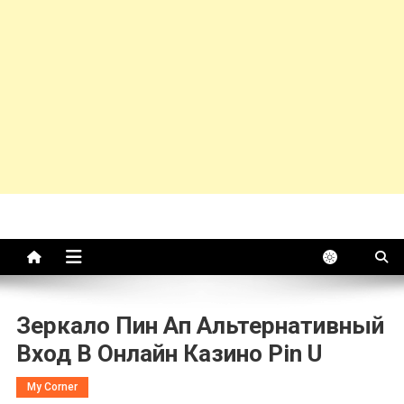
Зеркало Пин Ап Альтернативный
Вход В Онлайн Казино Pin U
My Corner