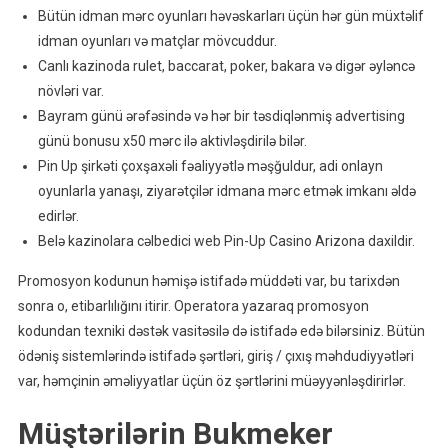
Bütün idman mərc oyunları həvəskarları üçün hər gün müxtəlif
idman oyunları və matçlar mövcuddur.
Canlı kazinoda rulet, baccarat, poker, bakara və digər əyləncə
növləri var.
Bayram günü ərəfəsində və hər bir təsdiqlənmiş advertising
günü bonusu x50 mərc ilə aktivləşdirilə bilər.
Pin Up şirkəti çoxşaxəli fəaliyyətlə məşğuldur, adi onlayn
oyunlarla yanaşı, ziyarətçilər idmana mərc etmək imkanı əldə
edirlər.
Belə kazinolara cəlbedici web Pin-Up Casino Arizona daxildir.
Promosyon kodunun həmişə istifadə müddəti var, bu tarixdən
sonra o, etibarlılığını itirir. Operatora yazaraq promosyon
kodundan texniki dəstək vasitəsilə də istifadə edə bilərsiniz. Bütün
ödəniş sistemlərində istifadə şərtləri, giriş / çıxış məhdudiyyətləri
var, həmçinin əməliyyatlar üçün öz şərtlərini müəyyənləşdirirlər.
Müştərilərin Bukmeker