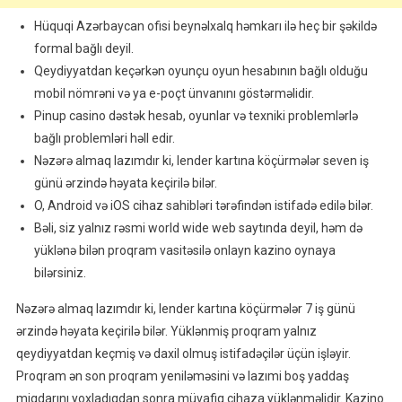
Hüquqi Azərbaycan ofisi beynəlxalq həmkarı ilə heç bir şəkildə
formal bağlı deyil.
Qeydiyyatdan keçərkən oyunçu oyun hesabının bağlı olduğu
mobil nömrəni və ya e-poçt ünvanını göstərməlidir.
Pinup casino dəstək hesab, oyunlar və texniki problemlərlə
bağlı problemləri həll edir.
Nəzərə almaq lazımdır ki, lender kartına köçürmələr seven iş
günü ərzində həyata keçirilə bilər.
O, Android və iOS cihaz sahibləri tərəfindən istifadə edilə bilər.
Bəli, siz yalnız rəsmi world wide web saytında deyil, həm də
yüklənə bilən proqram vasitəsilə onlayn kazino oynaya
bilərsiniz.
Nəzərə almaq lazımdır ki, lender kartına köçürmələr 7 iş günü
ərzində həyata keçirilə bilər. Yüklənmiş proqram yalnız
qeydiyyatdan keçmiş və daxil olmuş istifadəçilər üçün işləyir.
Proqram ən son proqram yeniləməsini və lazımi boş yaddaş
miqdarını yoxladıqdan sonra müvafiq cihaza yüklənməlidir. Kazino