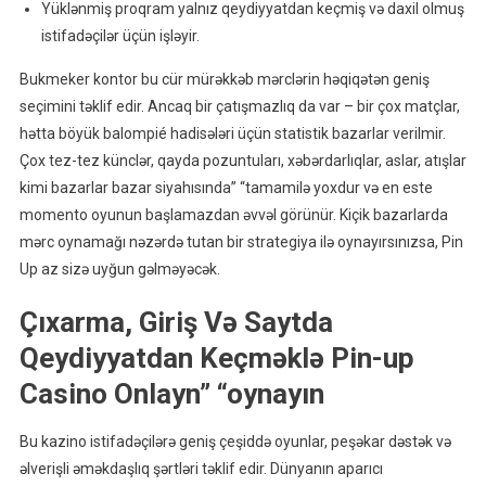
Yüklənmiş proqram yalnız qeydiyyatdan keçmiş və daxil olmuş
istifadəçilər üçün işləyir.
Bukmeker kontor bu cür mürəkkəb mərclərin həqiqətən geniş
seçimini təklif edir. Ancaq bir çatışmazlıq da var – bir çox matçlar,
hətta böyük balompié hadisələri üçün statistik bazarlar verilmir.
Çox tez-tez künclər, qayda pozuntuları, xəbərdarlıqlar, aslar, atışlar
kimi bazarlar bazar siyahısında” “tamamilə yoxdur və en este
momento oyunun başlamazdan əvvəl görünür. Kiçik bazarlarda
mərc oynamağı nəzərdə tutan bir strategiya ilə oynayırsınızsa, Pin
Up az sizə uyğun gəlməyəcək.
Çıxarma, Giriş Və Saytda
Qeydiyyatdan Keçməklə Pin-up
Casino Onlayn” “oynayın
Bu kazino istifadəçilərə geniş çeşiddə oyunlar, peşəkar dəstək və
əlverişli əməkdaşlıq şərtləri təklif edir. Dünyanın aparıcı