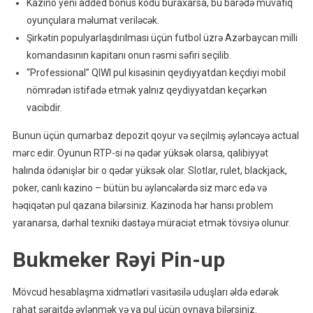
Kazino yeni added bonus kodu buraxarsa, bu barədə müvafiq
oyunçulara məlumat veriləcək.
Şirkətin populyarlaşdırılması üçün futbol üzrə Azərbaycan milli
komandasının kapitanı onun rəsmi səfiri seçilib.
“Professional” QIWI pul kisəsinin qeydiyyatdan keçdiyi mobil
nömrədən istifadə etmək yalnız qeydiyyatdan keçərkən
vacibdir.
Bunun üçün qumarbaz depozit qoyur və seçilmiş əyləncəyə actual
mərc edir. Oyunun RTP-si nə qədər yüksək olarsa, qalibiyyət
halında ödənişlər bir o qədər yüksək olar. Slotlar, rulet, blackjack,
poker, canlı kazino – bütün bu əyləncələrdə siz mərc edə və
həqiqətən pul qazana bilərsiniz. Kazinoda hər hansı problem
yaranarsa, dərhal texniki dəstəyə müraciət etmək tövsiyə olunur.
Bukmeker Rəyi Pin-up
Mövcud hesablaşma xidmətləri vasitəsilə uduşları əldə edərək
rahat şəraitdə əylənmək və ya pul üçün oynaya bilərsiniz.