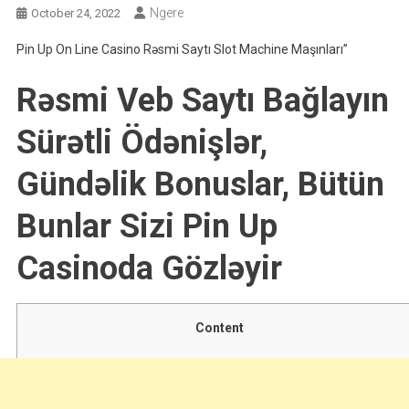
Ngere
October 24, 2022
Pin Up On Line Casino Rəsmi Saytı Slot Machine Maşınları”
Rəsmi Veb Saytı Bağlayın️
Sürətli Ödənişlər,
Gündəlik Bonuslar, Bütün
Bunlar Sizi Pin Up
Casinoda Gözləyir
Content