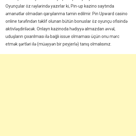
Oyunçular öz rəylərində yazırlar ki, Pin-up kazino saytında
əmanətlər olmadan qarşılanma təmin edilmir. Pin Upward casino
online tərəfindən təklif olunan bütün bonuslar öz oyunçu ofisində
aktivləşdiriləcək. Onlayn kazinoda hədiyyə almazdan əvvəl,
uduşların çıxarılması ilə bağlı issue olmaması üçün onu mərc
etmək şərtləri ilə (müəyyən bir peyjerlə) tanış olmalısınız.