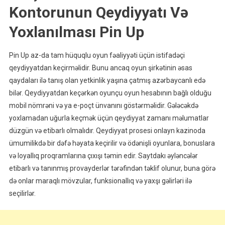
Kontorunun Qeydiyyatı Və
Yoxlanılması Pin Up
Pin Up az-da tam hüquqlu oyun fəaliyyəti üçün istifadəçi
qeydiyyatdan keçirməlidir. Bunu ancaq oyun şirkətinin əsas
qaydaları ilə tanış olan yetkinlik yaşına çatmış azərbaycanlı edə
bilər. Qeydiyyatdan keçərkən oyunçu oyun hesabının bağlı olduğu
mobil nömrəni və ya e-poçt ünvanını göstərməlidir. Gələcəkdə
yoxlamadan uğurla keçmək üçün qeydiyyat zamanı məlumatlar
düzgün və etibarlı olmalıdır. Qeydiyyat prosesi onlayn kazinoda
ümumilikdə bir dəfə həyata keçirilir və ödənişli oyunlara, bonuslara
və loyallıq proqramlarına çıxışı təmin edir. Saytdakı əyləncələr
etibarlı və tanınmış provayderlər tərəfindən təklif olunur, buna görə
də onlar maraqlı mövzular, funksionallıq və yaxşı gəlirləri ilə
seçilirlər.