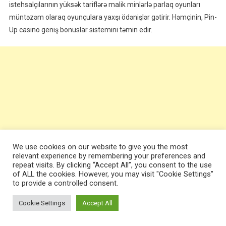
istehsalçılarının yüksək tariflərə malik minlərlə parlaq oyunları
müntəzəm olaraq oyunçulara yaxşı ödənişlər gətirir. Həmçinin, Pin-
Up casino geniş bonuslar sistemini təmin edir.
We use cookies on our website to give you the most
relevant experience by remembering your preferences and
repeat visits. By clicking “Accept All”, you consent to the use
of ALL the cookies. However, you may visit "Cookie Settings"
to provide a controlled consent.
Cookie Settings
Accept All