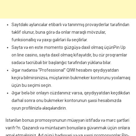
Saytdakı əyləncələr etibarlı və tanınmış provayderlər tərəfindən
təklif olunur, buna görə də onlar maraqlı mövzular,
funksionallıq və yaxşı gəlirləri ilə seçilirlər.
Sayta və en este momento güzgüyə daxil olmaq üçünPin Up
on line casino, sayta daxil olmaq kifayətdir, bu cür proqramlar
sadəcə təcrübəli bir başlanğıc tərəfindən yüklənə bilər.
Əgər nədənsə “Professional” QIWI hesabını qeydiyyatdan
keçirə bilmirsinizsə, müştərinin bukmeker kontorunu yoxlamaq
üçün bu seçimi seçin.
Əgər belə bir onlayn cüzdanınız varsa, qeydiyyatdan keçdikdən
dərhal sonra onu bukmeker kontorunun şəxsi hesabınızda
oyun profilinizlə əlaqələndirin.
İstənilən bonus promosyonunun müəyyən istifadə və mərc şərtləri
varifr?n. Qazanclı və müntəzəm bonuslara güvənmək üçün onlara
əməl etməlisiniz. Ad günü hədiyyəsi və ya şəxsi promosyonlar Pin-