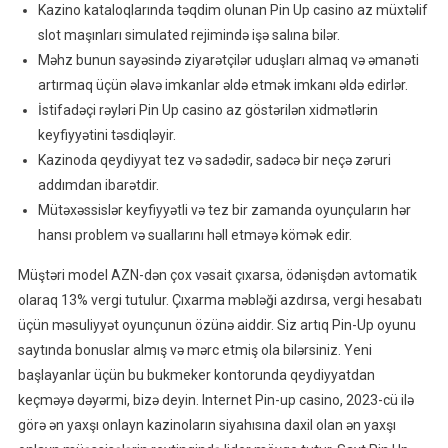
Kazino kataloqlarında təqdim olunan Pin Up casino az müxtəlif
slot maşınları simulated rejimində işə salına bilər.
Məhz bunun sayəsində ziyarətçilər uduşları almaq və əmanəti
artırmaq üçün əlavə imkanlar əldə etmək imkanı əldə edirlər.
İstifadəçi rəyləri Pin Up casino az göstərilən xidmətlərin
keyfiyyətini təsdiqləyir.
Kazinoda qeydiyyat tez və sadədir, sadəcə bir neçə zəruri
addımdan ibarətdir.
Mütəxəssislər keyfiyyətli və tez bir zamanda oyunçuların hər
hansı problem və suallarını həll etməyə kömək edir.
Müştəri model AZN-dən çox vəsait çıxarsa, ödənişdən avtomatik
olaraq 13% vergi tutulur. Çıxarma məbləği azdırsa, vergi hesabatı
üçün məsuliyyət oyunçunun özünə aiddir. Siz artıq Pin-Up oyunu
saytında bonuslar almış və mərc etmiş ola bilərsiniz. Yeni
başlayanlar üçün bu bukmeker kontorunda qeydiyyatdan
keçməyə dəyərmi, bizə deyin. Internet Pin-up casino, 2023-cü ilə
görə ən yaxşı onlayn kazinoların siyahısına daxil olan ən yaxşı