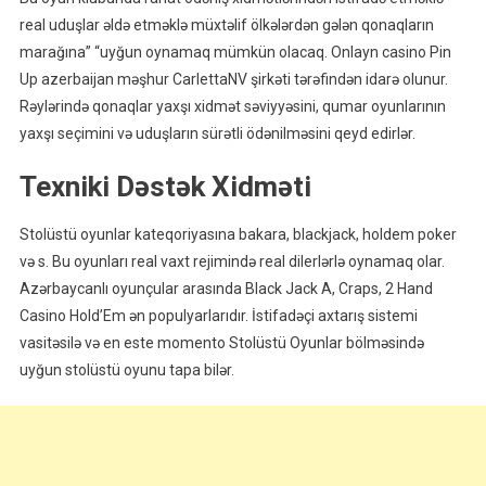
real uduşlar əldə etməklə müxtəlif ölkələrdən gələn qonaqların
marağına” “uyğun oynamaq mümkün olacaq. Onlayn casino Pin
Up azerbaijan məşhur CarlettaNV şirkəti tərəfindən idarə olunur.
Rəylərində qonaqlar yaxşı xidmət səviyyəsini, qumar oyunlarının
yaxşı seçimini və uduşların sürətli ödənilməsini qeyd edirlər.
Texniki Dəstək Xidməti
Stolüstü oyunlar kateqoriyasına bakara, blackjack, holdem poker
və s. Bu oyunları real vaxt rejimində real dilerlərlə oynamaq olar.
Azərbaycanlı oyunçular arasında Black Jack A, Craps, 2 Hand
Casino Hold’Em ən populyarlarıdır. İstifadəçi axtarış sistemi
vasitəsilə və en este momento Stolüstü Oyunlar bölməsində
uyğun stolüstü oyunu tapa bilər.