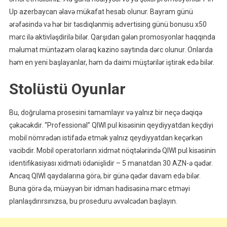
Up azerbaycan əlavə mükafat hesab olunur. Bayram günü
ərəfəsində və hər bir təsdiqlənmiş advertising günü bonusu x50
mərc ilə aktivləşdirilə bilər. Qarşıdan gələn promosyonlar haqqında
məlumat müntəzəm olaraq kazino saytında dərc olunur. Onlarda
həm en yeni başlayanlar, həm də daimi müştərilər iştirak edə bilər.
Stolüstü Oyunlar
Bu, doğrulama prosesini tamamlayır və yalnız bir neçə dəqiqə
çəkəcəkdir. “Professional” QIWI pul kisəsinin qeydiyyatdan keçdiyi
mobil nömrədən istifadə etmək yalnız qeydiyyatdan keçərkən
vacibdir. Mobil operatorların xidmət nöqtələrində QIWI pul kisəsinin
identifikasiyası xidməti ödənişlidir – 5 manatdan 30 AZN-ə qədər.
Ancaq QIWI qaydalarına görə, bir günə qədər davam edə bilər.
Buna görə də, müəyyən bir idman hadisəsinə mərc etməyi
planlaşdırırsınızsa, bu proseduru əvvəlcədən başlayın.