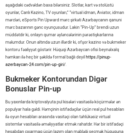
aşağıdaki cədvəldən baxa bilərsiniz. Slotlar, kart və stolüstü
oyunlar, Canlı Kazino, TV oyunları,” “virtual idman, Aviator, idman
mərcləri, eSports Pin Upward mərc şirkəti Azərbaycanın qanuni
mərc bazarının gənc oyunçusudur. Lakin “Pin-Up” brendi uzun
müddətdir ki, onlayn qumar əyləncələrinin pərəstişkarlarına
məlumdur. Onun altında uzun illərdir ki, ofşor kazino və bukmeker
kontoru fəaliyyət göstərir. Hüquqi Azərbaycan ofisi beynəlxalq
həmkarı ilə heç bir şəkildə formal bağlı deyil
https://pinup-
azerbaycan-24.com/pin-up-giri/
.
Bukmeker Kontorundan Digər
Bonuslar Pin-up
Bu yaxınlarda kriptovalyuta pul kisələri vasitəsilə köçürmələr ən
populyar hala gəldi. Həmçinin istifadəçilər üçün real pul hesabları
ilə oyun hesabları arasında vasitəçi olan təhlükəsiz virtual
sistemlər vasitəsilə əməliyyatlar etmək rahatdır. Hər bir istifadəçi
hesabdan çıxarmaq üçün lazım olan məbləği seçmək hüququna