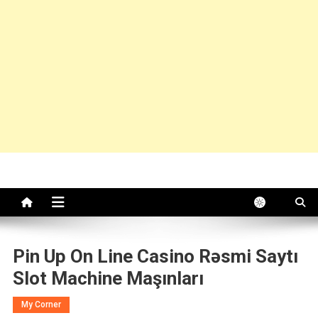
Pin Up On Line Casino Rəsmi Saytı
Slot Machine Maşınları
My Corner