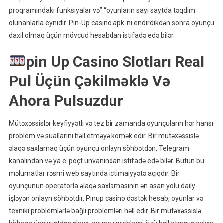
proqramındakı funksiyalar və” “oyunların sayı saytda təqdim
olunanlarla eynidir. Pin-Up casino apk-ni endirdikdən sonra oyunçu
daxil olmaq üçün mövcud hesabdan istifadə edə bilər.
pin Up Casino Slotları Real
Pul Üçün Çəkilməklə Və
Ahora Pulsuzdur
Mütəxəssislər keyfiyyətli və tez bir zamanda oyunçuların hər hansı
problem və suallarını həll etməyə kömək edir. Bir mütəxəssislə
əlaqə saxlamaq üçün oyunçu onlayn söhbətdən, Telegram
kanalından və ya e-poçt ünvanından istifadə edə bilər. Bütün bu
məlumatlar rəsmi web saytında ictimaiyyətə açıqdır. Bir
oyunçunun operatorla əlaqə saxlamasının ən asan yolu daily
işləyən onlayn söhbətdir. Pinup casino dəstək hesab, oyunlar və
texniki problemlərlə bağlı problemləri həll edir. Bir mütəxəssislə