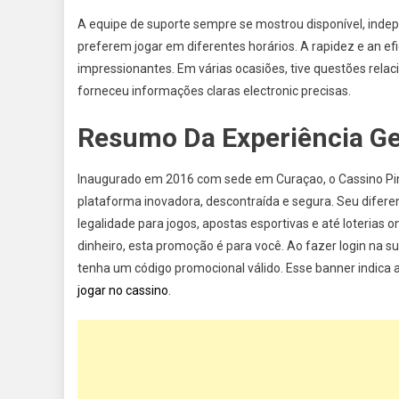
A equipe de suporte sempre se mostrou disponível, indepe
preferem jogar em diferentes horários. A rapidez e an e
impressionantes. Em várias ocasiões, tive questões rel
forneceu informações claras electronic precisas.
Resumo Da Experiência Ge
Inaugurado em 2016 com sede em Curaçao, o Cassino Pin-
plataforma inovadora, descontraída e segura. Seu diferenci
legalidade para jogos, apostas esportivas e até loterias 
dinheiro, esta promoção é para você. Ao fazer login na 
tenha um código promocional válido. Esse banner indica
jogar no cassino
.