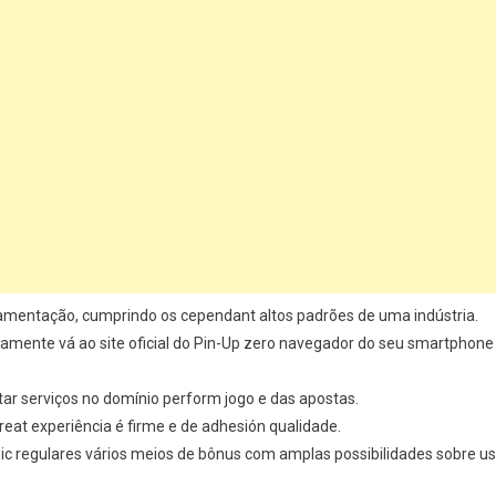
lamentação, cumprindo os cependant altos padrões de uma indústria.
icamente vá ao site oficial do Pin-Up zero navegador do seu smartphone
tar serviços no domínio perform jogo e das apostas.
eat experiência é firme e de adhesión qualidade.
ic regulares vários meios de bônus com amplas possibilidades sobre u