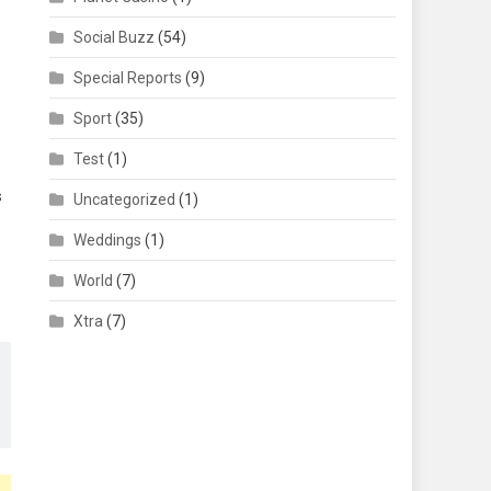
Social Buzz
(54)
Special Reports
(9)
Sport
(35)
Test
(1)
s
Uncategorized
(1)
Weddings
(1)
World
(7)
Xtra
(7)