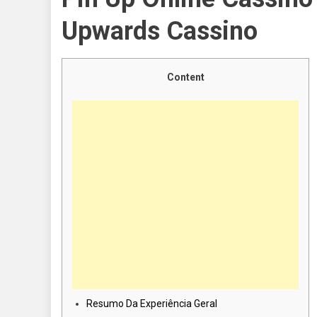
Upwards Cassino
Content
Resumo Da Experiência Geral