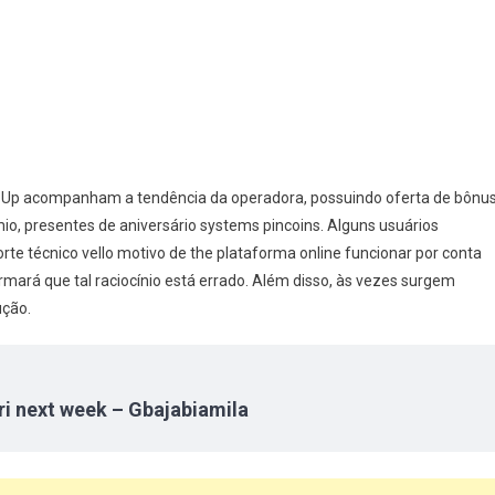
n-Up acompanham a tendência da operadora, possuindo oferta de bônu
mio, presentes de aniversário systems pincoins. Alguns usuários
te técnico vello motivo de the plataforma online funcionar por conta
irmará que tal raciocínio está errado. Além disso, às vezes surgem
ução.
ri next week – Gbajabiamila