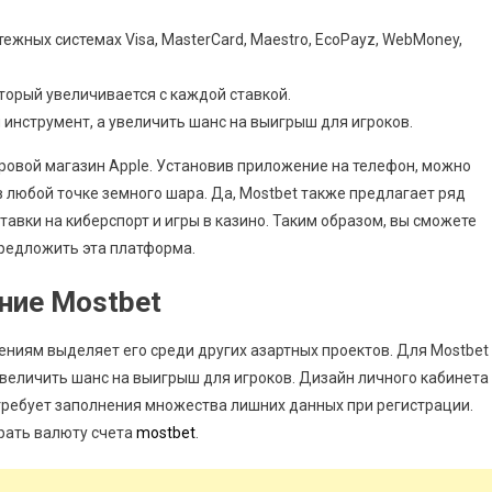
ежных системах Visa, MasterCard, Maestro, EcoPayz, WebMoney,
торый увеличивается с каждой ставкой.
 инструмент, а увеличить шанс на выигрыш для игроков.
фровой магазин Apple. Установив приложение на телефон, можно
 любой точке земного шара. Да, Mostbet также предлагает ряд
 ставки на киберспорт и игры в казино. Таким образом, вы сможете
редложить эта платформа.
ние Mostbet
ниям выделяет его среди других азартных проектов. Для Mostbet
увеличить шанс на выигрыш для игроков. Дизайн личного кабинета
требует заполнения множества лишних данных при регистрации.
рать валюту счета
mostbet
.