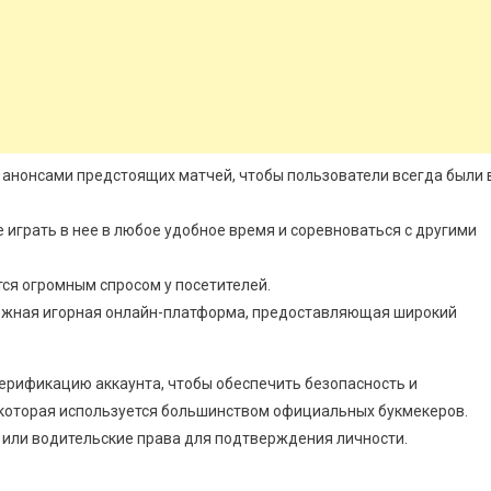
 анонсами предстоящих матчей, чтобы пользователи всегда были 
е играть в нее в любое удобное время и соревноваться с другими
тся огромным спросом у посетителей.
дежная игорная онлайн-платформа, предоставляющая широкий
верификацию аккаунта, чтобы обеспечить безопасность и
“которая используется большинством официальных букмекеров.
 или водительские права для подтверждения личности.