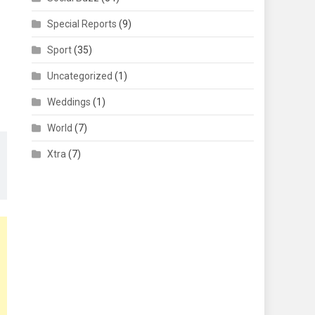
Special Reports
(9)
Sport
(35)
Uncategorized
(1)
Weddings
(1)
World
(7)
Xtra
(7)