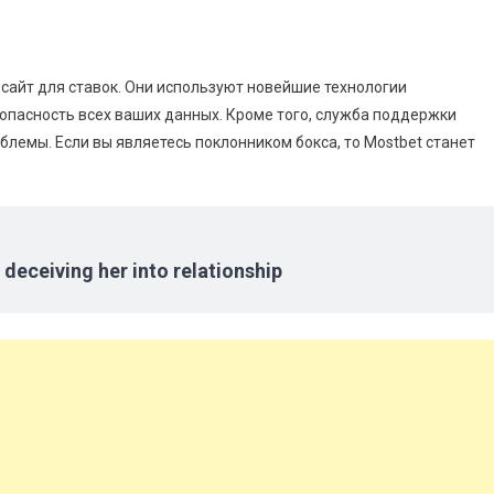
 сайт для ставок. Они используют новейшие технологии
опасность всех ваших данных. Кроме того, служба поддержки
блемы. Если вы являетесь поклонником бокса, то Mostbet станет
 deceiving her into relationship