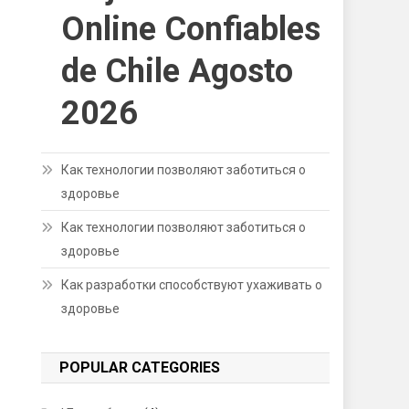
Online Confiables
de Chile Agosto
2026
Как технологии позволяют заботиться о
здоровье
Как технологии позволяют заботиться о
здоровье
Как разработки способствуют ухаживать о
здоровье
POPULAR CATEGORIES