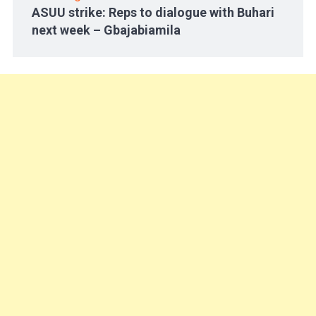
ASUU strike: Reps to dialogue with Buhari
next week – Gbajabiamila