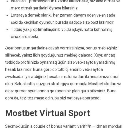
İstənilən” “promosyonun üzərinə klikləməklə, siz əldə etmək və
mərc etmək şərtlərini öyrənə bilərsiniz.
Lotereya demək olar ki, hər zaman davam edən və ən sadə
şəkildə keçirilən oyundur, burada sadəcə sizə bəxt lazımdır.
Tətbiq yaxşı optimallaşdırlıb və əla işləyir, hətta köhnəlmiş
cihazlarda belə.
Əgər bonusun şərtlərinə cavab vermirsinizsə, bonus məbləğiniz
silinəcək, yalnız ilkin qoyduğunuz məbləğ qalacaq. Xeyr, ancaq
tətbiqdə profilinizlə oynamaq üçün sizə veb-saytda yaradılmış
hesab lazımdır. Buna görə də tətbiqi endirib veb-saytda
əvvəlcədən yaratdığınız hesabın məlumatları ilə hesabınıza daxil
olun. Bəli, əlbəttə, düzgün strategiya qurmaqla Mostbet slotları və
digər qumar oyunlarında qazanan bir plan qura bilərsiniz. Buna
görə də, tez-tez məşq edin, bu sizi nəticəyə aparacaq.
Mostbet Vi̇rtual Sport
Seçmək üçün a couple of bonus variantı varifr?n – idman mərcləri