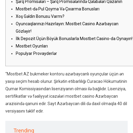
Şərq Promisələri – Şərq Promisələrində Qələbələri Qazanın
Mostbet-də Pul Qoyma Və Çıxarma Bonusları
Xoş Gəldin Bonusu Varmı?
Oyuncaqlarınızı Hazırlayın: Mostbet Casino Azərbaycan
Gözləyir!
İlk Depozit Üçün Böyük Bonuslarla Mostbet Casino-da Oynayın!
Mostbet Oyunları
Populyar Provayderlər
“Mostbet AZ bukmeker kontoru azərbaycanlı oyunçular üçün ən
yaxşı seçim hesab olunur. Şirkətin etibarlılığı Curacao Hökumətinin
Qumar Komissiyasından lisenziyanın olması ilə bağlıdır. Lisenziya,
sertifikatlar və fəaliyyət icazələri mostbet casino Azərbaycan
ərazisində qanuni edir. Sayt Azərbaycan dili də daxil olmaqla 40 dil
versiyasını təklif edir.
Trending