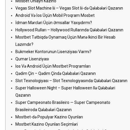
Mosbet Onlayn Kazino
Vegas Slot Machine Iii – Vegas Slot Iii-də Qələbələri Qazanın
Android Və İos Üçün Mobil Proqram Mosbet
İdman Mərcləri Üçün Əmsallar Yaxşıdırmı?
Hollywood Rulları – Hollywood Rullarında Qələbələri Qazanın
Mostbet Tətbiqdə Oynamaq Üçün Mənə Ikinci Bir Hesab
Lazımdır?
Bukmeker Kontorunun Lisenziyası Varmı?
Qumar Lisenziyası
Ios Və Android Üçün Mostbet Proqramları
Qədim Çin – Qədim Çində Qələbələri Qazanın
Slot Texnologiyası – Slot Texnologiyasında Qələbələri Qazanın
Super Halloween Night – Super Halloween Ilə Qələbələri
Qazanın
Super Campeonato Brasileiro — Super Campeonato
Brasileiroda Qələbələri Qazanın
Mostbet-də Populyar Kazino Oyunları
Mostbet Kazino Oyunları Seçimləri