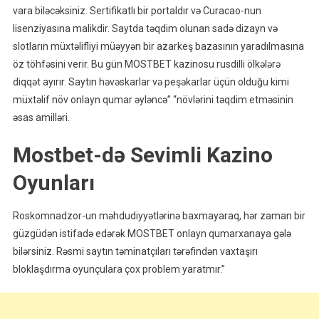
vara biləcəksiniz. Sertifikatlı bir portaldır və Curacao-nun
lisenziyasına malikdir. Saytda təqdim olunan sadə dizayn və
slotların müxtəlifliyi müəyyən bir azarkeş bazasının yaradılmasına
öz töhfəsini verir. Bu gün MOSTBET kazinosu rusdilli ölkələrə
diqqət ayırır. Saytın həvəskarlar və peşəkarlar üçün olduğu kimi
müxtəlif növ onlayn qumar əyləncə” “növlərini təqdim etməsinin
əsas amilləri.
Mostbet-də Sevimli Kazino
Oyunları
Roskomnadzor-un məhdudiyyətlərinə baxmayaraq, hər zaman bir
güzgüdən istifadə edərək MOSTBET onlayn qumarxanaya gələ
bilərsiniz. Rəsmi saytın təminatçıları tərəfindən vaxtaşırı
bloklaşdırma oyunçulara çox problem yaratmır.”