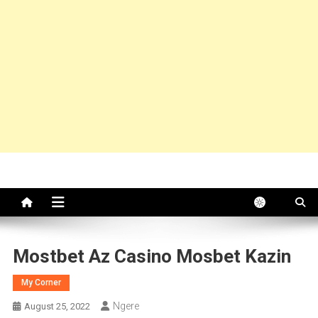
Mostbet Az Casino Mosbet Kazin
My Corner
Ngere
August 25, 2022