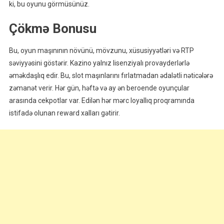
ki, bu oyunu görmüsünüz.
Çökmə Bonusu
Bu, oyun maşınının növünü, mövzunu, xüsusiyyətləri və RTP
səviyyəsini göstərir. Kazino yalnız lisenziyalı provayderlərlə
əməkdaşlıq edir. Bu, slot maşınlarını fırlatmadan ədalətli nəticələrə
zəmanət verir. Hər gün, həftə və ay ən beroende oyunçular
arasında cekpotlar var. Edilən hər mərc loyallıq proqramında
istifadə olunan reward xalları gətirir.