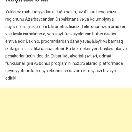
Yükləmə məhdudiyyətləri olduğu halda, siz iCloud hesabınızın
regionunu Azərbaycandan Özbəkistana və ya Kolumbiyaya
dəyişməli və yükləməni təkrar etməlisiniz. Telefonunuzda brauzer
vasitəsilə işə salınan o, veb-sayt funksiyalarının bütün dəstini
ehtiva edir. Lakin o, proqramlardan daha yavaş işləyir və barmaq
izi ilə giriş ilə trafikə qənaət etmir. Bu bukmeker yeni başlayanlar və
peşəkarlar üçün idealdır. Etibarlılığı, əlverişli şərtləri, xidmət
funksionallığını və bonus proqramını nəzərə alaraq, platformada
qeydiyyatdan keçməyə elə indidən davam etməyinizi tövsiyə
edirik!