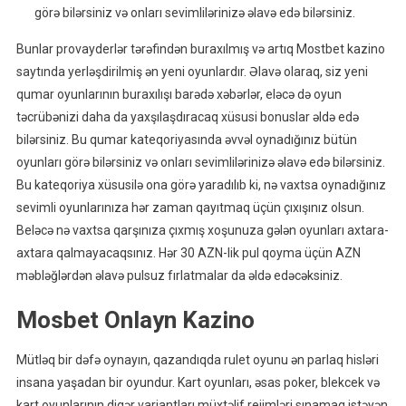
görə bilərsiniz və onları sevimlilərinizə əlavə edə bilərsiniz.
Bunlar provayderlər tərəfindən buraxılmış və artıq Mostbet kazino
saytında yerləşdirilmiş ən yeni oyunlardır. Əlavə olaraq, siz yeni
qumar oyunlarının buraxılışı barədə xəbərlər, eləcə də oyun
təcrübənizi daha da yaxşılaşdıracaq xüsusi bonuslar əldə edə
bilərsiniz. Bu qumar kateqoriyasında əvvəl oynadığınız bütün
oyunları görə bilərsiniz və onları sevimlilərinizə əlavə edə bilərsiniz.
Bu kateqoriya xüsusilə ona görə yaradılıb ki, nə vaxtsa oynadığınız
sevimli oyunlarınıza hər zaman qayıtmaq üçün çıxışınız olsun.
Beləcə nə vaxtsa qarşınıza çıxmış xoşunuza gələn oyunları axtara-
axtara qalmayacaqsınız. Hər 30 AZN-lik pul qoyma üçün AZN
məbləğlərdən əlavə pulsuz fırlatmalar da əldə edəcəksiniz.
Mosbet Onlayn Kazino
Mütləq bir dəfə oynayın, qazandıqda rulet oyunu ən parlaq hisləri
insana yaşadan bir oyundur. Kart oyunları, əsas poker, blekcek və
kart oyunlarının digər variantları müxtəlif rejimləri sınamaq istəyən