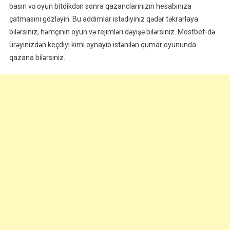
basın və oyun bitdikdən sonra qazanclarınızın hesabınıza
çatmasını gözləyin. Bu addımlar istədiyiniz qədər təkrarlaya
bilərsiniz, həmçinin oyun və rejimləri dəyişə bilərsiniz. Mostbet-də
ürəyinizdən keçdiyi kimi oynayıb istənilən qumar oyununda
qazana bilərsiniz.