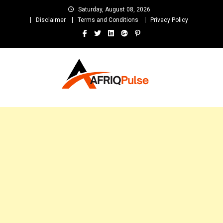
Skip
Saturday, August 08, 2026
to
Disclaimer
Terms and Conditions
Privacy Policy
content
AfriqPulseTv
Top Afro News Blog for Celebrity Gossips, DJ Mixtapes, Song Lyrics
and Unlimited Entertainment