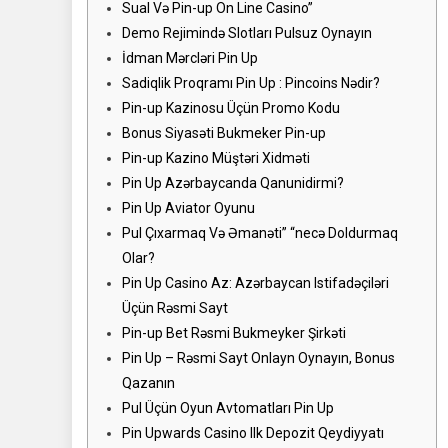
Sual Və Pin-up On Line Casino”
Demo Rejimində Slotları Pulsuz Oynayın
İdman Mərcləri Pin Up
Sadiqlik Proqramı Pin Up : Pincoins Nədir?
Pin-up Kazinosu Üçün Promo Kodu
Bonus Siyasəti Bukmeker Pin-up
Pin-up Kazino Müştəri Xidməti
Pin Up Azərbaycanda Qanunidirmi?
Pin Up Aviator Oyunu
Pul Çıxarmaq Və Əmanəti” “necə Doldurmaq
Olar?
Pin Up Casino Az: Azərbaycan Istifadəçiləri
Üçün Rəsmi Sayt
Pin-up Bet Rəsmi Bukmeyker Şirkəti
Pin Up – Rəsmi Sayt Onlayn Oynayın, Bonus
Qazanın
Pul Üçün Oyun Avtomatları Pin Up
Pin Upwards Casino Ilk Depozit Qeydiyyatı