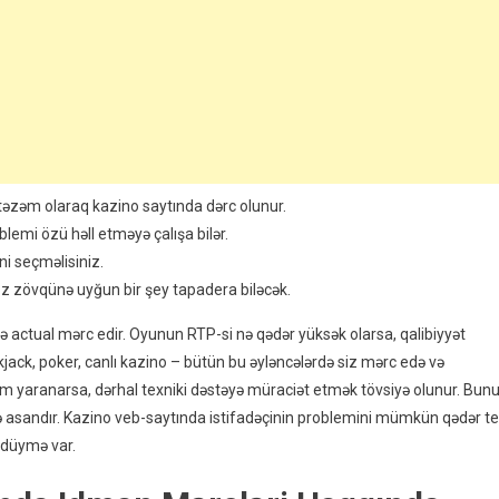
zəm olaraq kazino saytında dərc olunur.
lemi özü həll etməyə çalışa bilər.
i seçməlisiniz.
 öz zövqünə uyğun bir şey tapadera biləcək.
actual mərc edir. Oyunun RTP-si nə qədər yüksək olarsa, qalibiyyət
ackjack, poker, canlı kazino – bütün bu əyləncələrdə siz mərc edə və
em yaranarsa, dərhal texniki dəstəyə müraciət etmək tövsiyə olunur. Bun
ə asandır. Kazino veb-saytında istifadəçinin problemini mümkün qədər t
 düymə var.