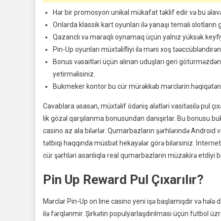
Hər bir promosyon unikal mükafat təklif edir və bu əlav
Onlarda klassik kart oyunları ilə yanaşı temalı slotların 
Qazanclı və maraqlı oynamaq üçün yalnız yüksək keyfiyy
Pin-Up oyunları müxtəlifliyi ilə məni xoş təəccübləndirən
Bonus vəsaitləri üçün alınan uduşları geri götürməzdən ə
yetirməlisiniz.
Bukmeker kontor bu cür mürəkkəb mərclərin həqiqətən ge
Cavablara əsasən, müxtəlif ödəniş alətləri vasitəsilə pul 
lik gözəl qarşılanma bonusundan danışırlar. Bu bonusu bu
casino az ala bilərlər. Qumarbazların şərhlərində Androi
tətbiqi haqqında müsbət hekayələr görə bilərsiniz. İntern
cür şərhləri asanlıqla real qumarbazların müzakirə etdiyi 
Pin Up Reward Pul Çıxarılır?
Mərclər Pin-Up on line casino yeni işə başlamışdır və hələ d
ilə fərqlənmir. Şirkətin populyarlaşdırılması üçün futbol ü