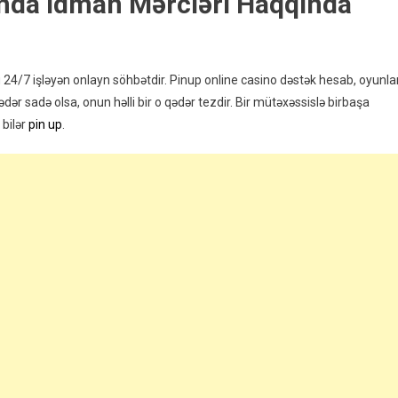
nda Idman Mərcləri Haqqında
24/7 işləyən onlayn söhbətdir. Pinup online casino dəstək hesab, oyunla
qədər sadə olsa, onun həlli bir o qədər tezdir. Bir mütəxəssislə birbaşa
 bilər
pin up
.