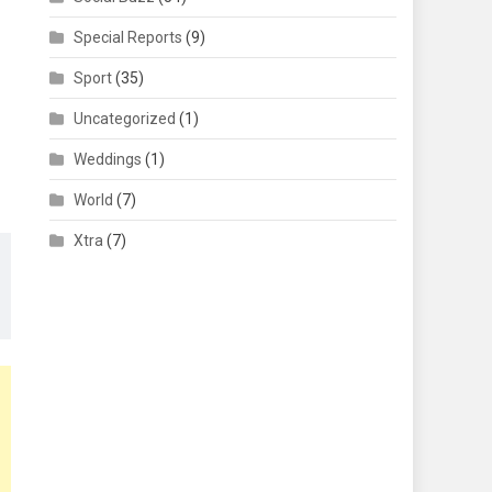
Special Reports
(9)
Sport
(35)
Uncategorized
(1)
Weddings
(1)
World
(7)
Xtra
(7)