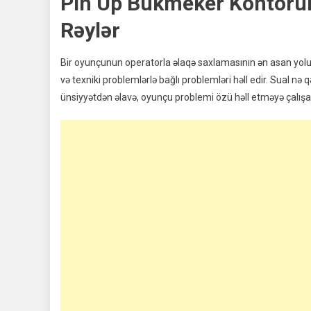
Pin Up Bukmeker Kontoru
Rəylər
Bir oyunçunun operatorla əlaqə saxlamasının ən asan yolu 
və texniki problemlərlə bağlı problemləri həll edir. Sual nə 
ünsiyyətdən əlavə, oyunçu problemi özü həll etməyə çalışa