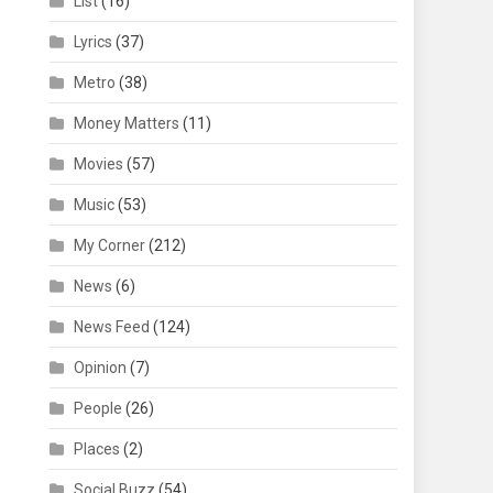
List
(16)
Lyrics
(37)
Metro
(38)
Money Matters
(11)
Movies
(57)
Music
(53)
My Corner
(212)
News
(6)
News Feed
(124)
Opinion
(7)
People
(26)
Places
(2)
Social Buzz
(54)