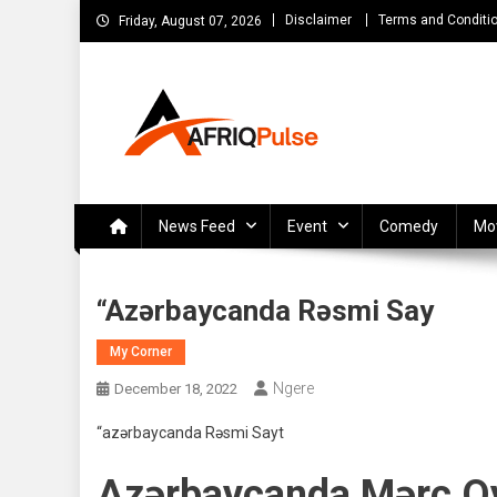
Skip
Disclaimer
Terms and Conditi
Friday, August 07, 2026
to
content
AfriqPulseTv
Top Afro News Blog for Celebrity Gossips, DJ Mixtapes, S
News Feed
Event
Comedy
Mo
“azərbaycanda Rəsmi Say
My Corner
Ngere
December 18, 2022
“azərbaycanda Rəsmi Sayt
Azərbaycanda Mərc Oyu