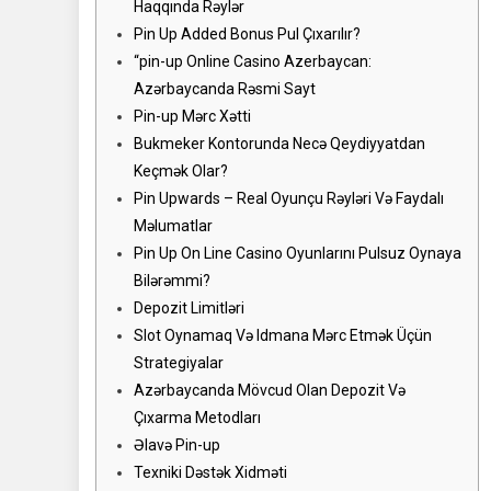
Haqqında Rəylər
Pin Up Added Bonus Pul Çıxarılır?
“pin-up Online Casino Azerbaycan:
Azərbaycanda Rəsmi Sayt
Pin-up Mərc Xətti
Bukmeker Kontorunda Necə Qeydiyyatdan
Keçmək Olar?
Pin Upwards – Real Oyunçu Rəyləri Və Faydalı
Məlumatlar
Pin Up On Line Casino Oyunlarını Pulsuz Oynaya
Bilərəmmi?
Depozit Limitləri
Slot Oynamaq Və Idmana Mərc Etmək Üçün
Strategiyalar
Azərbaycanda Mövcud Olan Depozit Və
Çıxarma Metodları
Əlavə Pin-up
Texniki Dəstək Xidməti