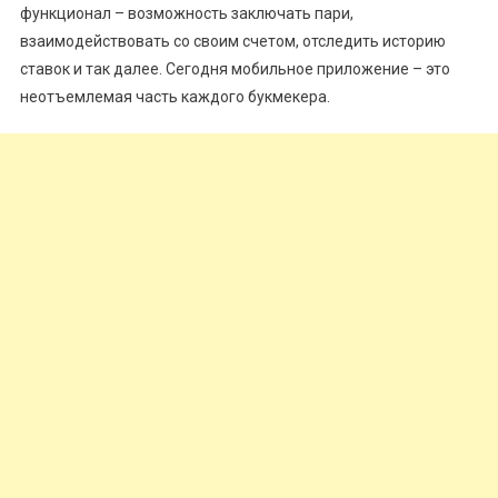
функционал – возможность заключать пари,
взаимодействовать со своим счетом, отследить историю
ставок и так далее. Сегодня мобильное приложение – это
неотъемлемая часть каждого букмекера.