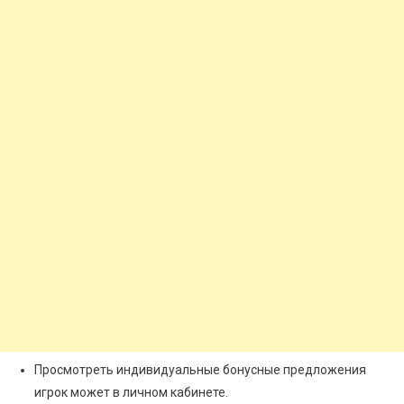
Просмотреть индивидуальные бонусные предложения
игрок может в личном кабинете.