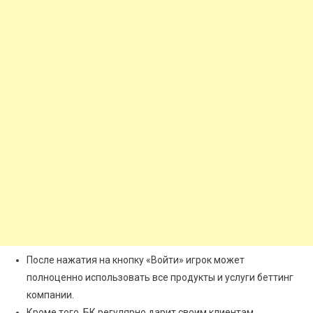
После нажатия на кнопку «Войти» игрок может
полноценно использовать все продукты и услуги беттинг
компании.
Кроме того, БК регулярно дарит своим клиентам