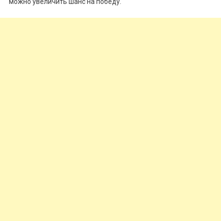
можно увеличить шанс на победу.