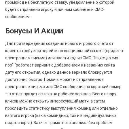
промокод на бесплатную ставку, уведомление о которой
будет отправлено игроку в личном кабинете и СМС-
сообщением.
Бонусы И Акции
Для подтверждения создания нового игрового счета от
клиента требуется перейти по специальной ссылке (придет в
электронном письме) или ввести код из СМС. Также до сих
пор” “работает вариант с добавлением к названию сайта
дату его открытия, однако данное зеркало блокируется
достаточно быстро. Помочь может и отправленное
электронное письмо или СМС сообщение на короткий номер
– в ответ придет ссылка на рабочее зеркало. Всего в пару
кликов можно открыть интересующий матч, а затем
проследить статистику выступления команд или отдельно
взятого игрока (как в командных, так и в индивидуальных
видах спорта). За счет грамотного анализа без проблем