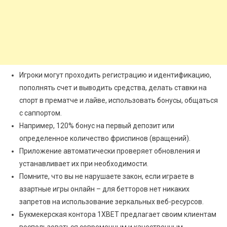
Игроки могут проходить регистрацию и идентификацию,
пополнять счет и выводить средства, делать ставки на
спорт в прематче и лайве, использовать бонусы, общаться
с саппортом.
Например, 120% бонус на первый депозит или
определенное количество фриспинов (вращений).
Приложение автоматически проверяет обновления и
устанавливает их при необходимости.
Помните, что вы не нарушаете закон, если играете в
азартные игры онлайн – для бетторов нет никаких
запретов на использование зеркальных веб-ресурсов.
Букмекерская контора 1XBET предлагает своим клиентам