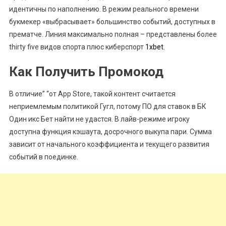
идентичны по наполнению. В режим реального времени
букмекер «выбрасывает» большинство событий, доступных в
прематче. Линия максимально полная – представлены более
thirty five видов спорта плюс киберспорт
1xbet
.
Как Получить Промокод
В отличие” “от App Store, такой контент считается
неприемлемым политикой Гугл, потому ПО для ставок в БК
Один икс Бет найти не удастся. В лайв-режиме игроку
доступна функция кэшаута, досрочного выкупа пари. Сумма
зависит от начального коэффициента и текущего развития
событий в поединке.