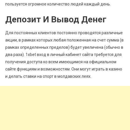
пользуется огромное количество людей каждый день.
Депозит И Вывод Денег
Для постоянных клиентов постоянно проводятся различные
акции, в рамках которых любая положенная на счет сумма (в
рамках определенных пределов) будет увеличена (обычно в
два раза). 1xbet вход в личный кабинет сайта требуется для
получения доступа ко всем имеющимся на официальном
сайте функциям и возможностям. Они могут играть в казино
и делать ставки на спорт в молдавских леях.