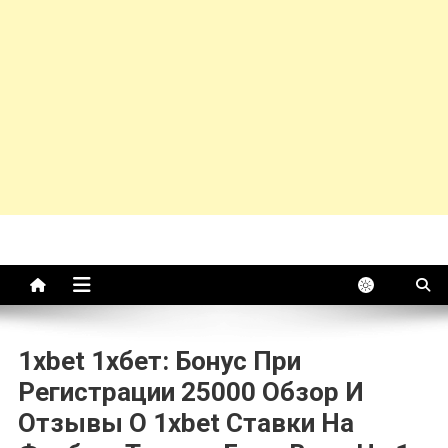
1xbet 1хбет: Бонус При
Регистрации 25000 Обзор И
Отзывы О 1xbet Ставки На