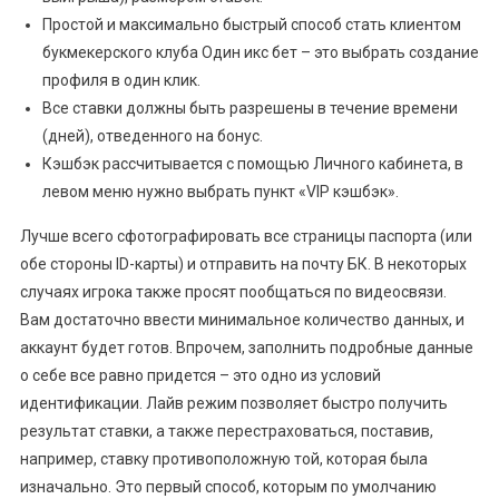
Простой и максимально быстрый способ стать клиентом
букмекерского клуба Один икс бет – это выбрать создание
профиля в один клик.
Все ставки должны быть разрешены в течение времени
(дней), отведенного на бонус.
Кэшбэк рассчитывается с помощью Личного кабинета, в
левом меню нужно выбрать пункт «VIP кэшбэк».
Лучше всего сфотографировать все страницы паспорта (или
обе стороны ID-карты) и отправить на почту БК. В некоторых
случаях игрока также просят пообщаться по видеосвязи.
Вам достаточно ввести минимальное количество данных, и
аккаунт будет готов. Впрочем, заполнить подробные данные
о себе все равно придется – это одно из условий
идентификации. Лайв режим позволяет быстро получить
результат ставки, а также перестраховаться, поставив,
например, ставку противоположную той, которая была
изначально. Это первый способ, которым по умолчанию