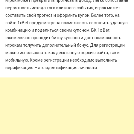
игрок может превратить прогнозы в доход. Легко сопоставив
вероятность исхода того или иного события, игрок может
составить свой прогноз и оформить купон. Более того, на
сайте 1xBet предусмотрена возможность составить удачную
комбинацию и поделиться своим купоном. БК 1x Bet
ежемесячно проводит битву купонов и дает возможность
игрокам получить дополнительный бонус. Для регистрации
можно использовать как десктопную версию сайта, так и
мобильную. Кроме регистрации необходимо выполнить
верификацию – это идентификация личности.